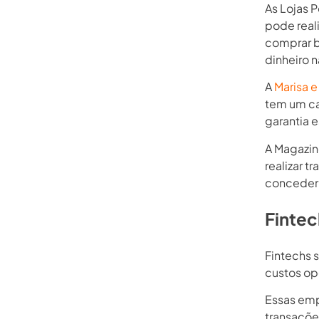
As Lojas 
pode reali
comprar bi
dinheiro 
A
Marisa e
tem um ca
garantia 
A Magazine
realizar t
conceder
Fintec
Fintechs 
custos ope
Essas emp
transaçõe