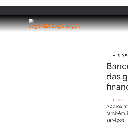
5 D
Banco
das g
finan
GES
A aproxim
também, i
serviços.