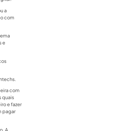
u a
ção com
stema
s e
cos
intechs.
ceira com
s quais
iro e fazer
m pagar
o. A