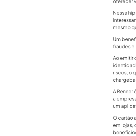
oferecer 
Nessa hipó
interessan
mesmo que
Um benefí
fraudes e
Ao emitir 
identidade
riscos, o
chargeba
A Renner 
a empresa,
um aplica
O cartão 
em lojas, 
benefícios