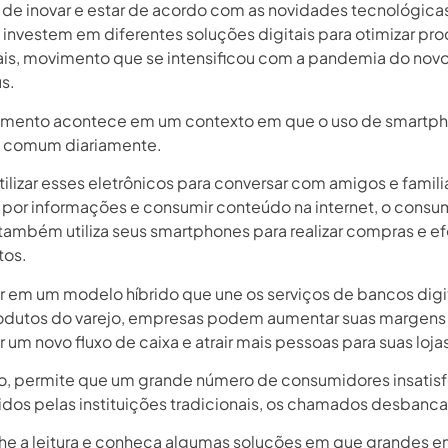
de inovar e estar de acordo com as novidades tecnológicas
investem em diferentes soluções digitais para otimizar pr
is, movimento que se intensificou com a pandemia do nov
s.
mento acontece em um contexto em que o uso de smartph
o comum diariamente.
ilizar esses eletrônicos para conversar com amigos e famili
 por informações e consumir conteúdo na internet, o consu
ambém utiliza seus smartphones para realizar compras e ef
os.
r em um modelo híbrido que une os serviços de bancos digit
odutos do varejo, empresas podem aumentar suas margens 
 um novo fluxo de caixa e atrair mais pessoas para suas loja
o, permite que um grande número de consumidores insatisf
tidos pelas instituições tradicionais, os chamados desbanca
 a leitura e conheça algumas soluções em que grandes 