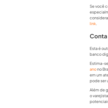
Se você c
especialm
considera
link
.
Conta 
Esta é ou
banco digi
Estima-s
ano
no Bra
em um ate
pode ser 
Além de g
o varejist
potenciais