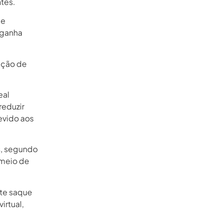
tes.
de
e ganha
dução de
eal
reduzir
evido aos
s, segundo
 meio de
ite saque
irtual,