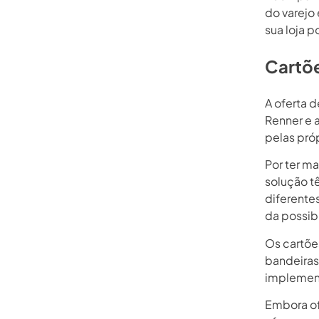
do varejo
sua loja p
Cartõe
A oferta 
Renner e a
pelas próp
Por ter m
solução t
diferente
da possib
Os cartõe
bandeiras
implemen
Embora of