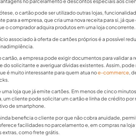
vantagens no parcelamento e descontos especiais aos clien
tese, o cartão pode ser utilizado outras lojas, funcionalida
te para a empresa, que cria uma nova receita para si, já qu
 o comprador adquira produtos em uma loja concorrente.
cio associado à oferta de cartões próprios é a possível re
 inadimplência.
o cartão, a empresa pode exigir documentos para validar a r
 do solicitante e averiguar dívidas existentes. Assim, pode 
 que é muito interessante para quem atua no
e-commerce
, d
cks.
é uma loja que já emite cartões. Em menos de cinco minuto
 um cliente pode solicitar um cartão e linha de crédito por
tivo de smartphone.
ainda beneficia o cliente por que não cobra anuidade, perm
oferece facilidades no parcelamento e, em compras na loja v
 extras, como frete grátis.