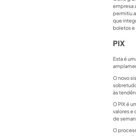
empresa a
permitiu 
que integ
boletos e
PIX
Esta é um
amplament
O novo si
sobretudo
às tendênc
O PIX é u
valores e 
de semana
O process