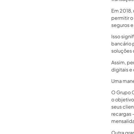
Em 2018,
permitir 
seguros e
Isso sign
bancário 
soluções 
Assim, pe
digitais e
Uma manei
O Grupo C
o objetiv
seus clien
recargas 
mensalid
Outra gran