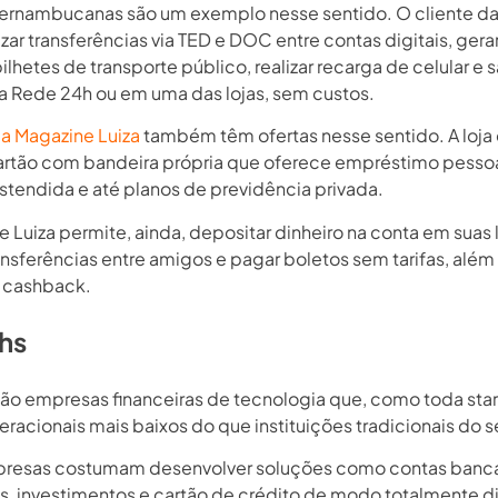
Pernambucanas são um exemplo nesse sentido. O cliente d
zar transferências via TED e DOC entre contas digitais, gera
lhetes de transporte público, realizar recarga de celular e 
na Rede 24h ou em uma das lojas, sem custos.
 a Magazine Luiza
também têm ofertas nesse sentido. A loj
rtão com bandeira própria que oferece empréstimo pessoa
estendida e até planos de previdência privada.
 Luiza permite, ainda, depositar dinheiro na conta em suas l
ransferências entre amigos e pagar boletos sem tarifas, além
 cashback.
hs
são empresas financeiras de tecnologia que, como toda sta
racionais mais baixos do que instituições tradicionais do s
resas costumam desenvolver soluções como contas bancá
s, investimentos e cartão de crédito de modo totalmente di