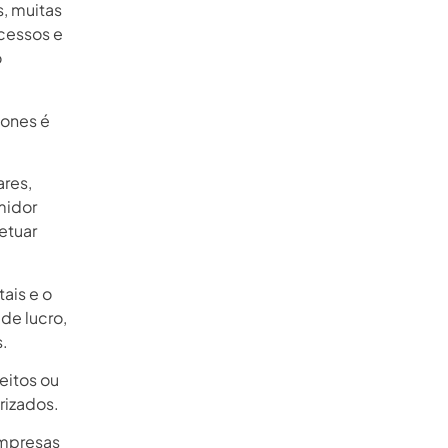
, muitas
ocessos e
o
ones é
ares,
midor
etuar
ais e o
de lucro,
s.
eitos ou
rizados.
empresas