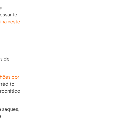
a,
ressante
ina neste
os de
lhões por
crédito,
rocrático
e saques,
e