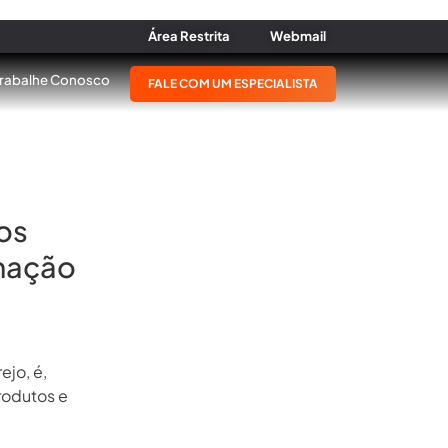
Área Restrita
Webmail
Trabalhe Conosco
FALE COM UM ESPECIALISTA
nos
rmação
ejo, é,
rodutos e