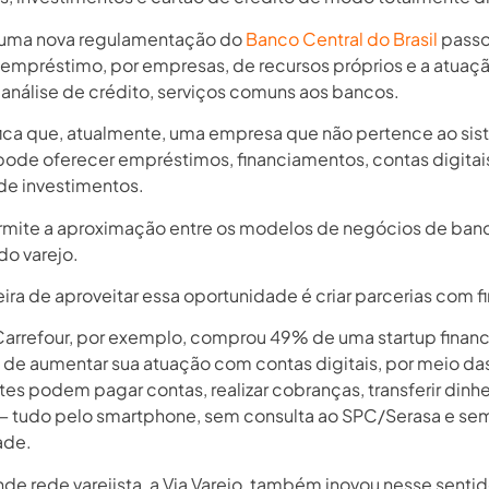
 uma nova regulamentação do
Banco Central do Brasil
passo
o empréstimo, por empresas, de recursos próprios e a atua
 análise de crédito, serviços comuns aos bancos.
ifica que, atualmente, uma empresa que não pertence ao si
pode oferecer empréstimos, financiamentos, contas digitai
de investimentos.
rmite a aproximação entre os modelos de negócios de ban
 do varejo.
ra de aproveitar essa oportunidade é criar parcerias com f
arrefour, por exemplo, comprou 49% de uma startup finan
o de aumentar sua atuação com contas digitais, por meio da
tes podem pagar contas, realizar cobranças, transferir dinhe
— tudo pelo smartphone, sem consulta ao SPC/Serasa e se
ade.
de rede varejista, a Via Varejo, também inovou nesse sentid