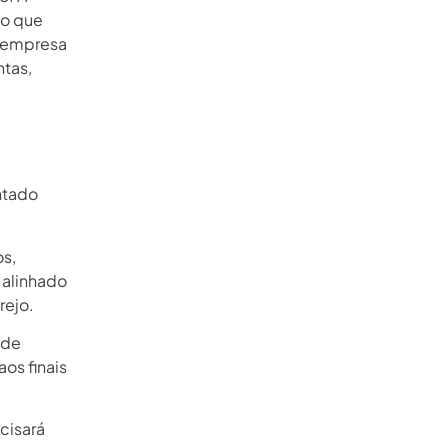
 o que
 (empresa
ntas,
ntado
os,
 alinhado
rejo.
 de
os finais
cisará