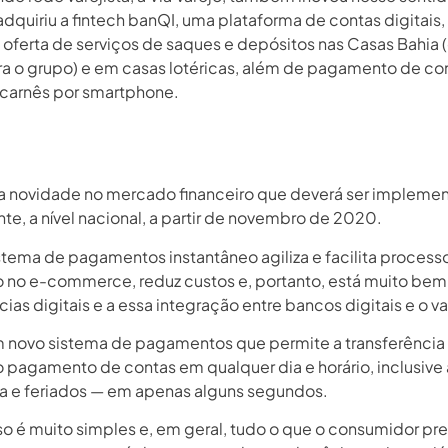
dquiriu a fintech banQI, uma plataforma de contas digitais,
a oferta de serviços de saques e depósitos nas Casas Bahia
ra o grupo) e em casas lotéricas, além de pagamento de co
 carnês por smartphone.
a novidade no mercado financeiro que deverá ser impleme
e, a nível nacional, a partir de novembro de 2020.
stema de pagamentos instantâneo agiliza e facilita process
 no e-commerce, reduz custos e, portanto, está muito bem
ias digitais e a essa integração entre bancos digitais e o va
m novo sistema de pagamentos que permite a transferência
o pagamento de contas em qualquer dia e horário, inclusive a
 e feriados — em apenas alguns segundos.
o é muito simples e, em geral, tudo o que o consumidor pre