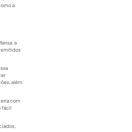
 como a
arisa, a
, emitidos
essa
cer
ções, além
ceria com
 fácil
ciados,