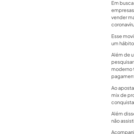
Em busca 
empresas 
vender ma
coronavíru
Esse movi
um hábit
Além de ut
pesquisar
moderno t
pagament
Ao aposta
mix de pr
conquistar
Além diss
não assis
Acompanhe