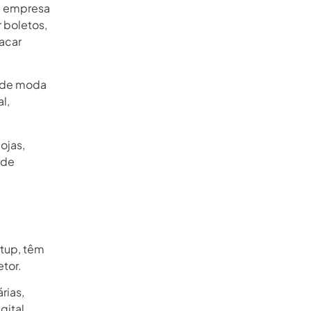
a empresa
r boletos,
sacar
a de moda
l,
ojas,
 de
rtup, têm
etor.
rias,
gital.