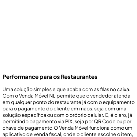
para melhor aproveitamento de espaços no varejo em
transformação. Além disso, estar próximo do cliente e
finalizar a venda de forma mais ágil, garante uma taxa de
conversão maior e um risco menor de perda de venda
por aspectos como fila ou reavaliação da necessidade
de compra até chegar ao caixa.
Quero conhecer as soluções da NL
Performance para os Restaurantes
Uma solução simples e que acaba com as filas no caixa.
Com o Venda Móvel NL permite que o vendedor atenda
em qualquer ponto do restaurante já com o equipamento
para o pagamento do cliente em mãos, seja com uma
solução específica ou com o próprio celular. E, é claro, já
permitindo pagamento via PIX, seja por QR Code ou por
chave de pagamento.O Venda Móvel funciona como um
aplicativo de venda fiscal, onde o cliente escolhe o item,