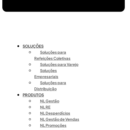
SOLUÇÕES
Soluções para
Refeições Coletivas
Soluções para Varejo
Soluções
Empresariais
Soluções para
Distribuição
PRODUTOS
NL Gestão
NL RE
NL Desperdícios
NL Gestão de Vendas
NL Promoções