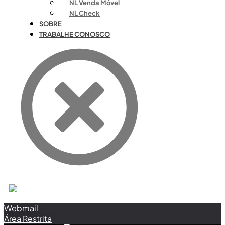
NL Venda Móvel
NL Check
SOBRE
TRABALHE CONOSCO
Webmail
Área Restrita