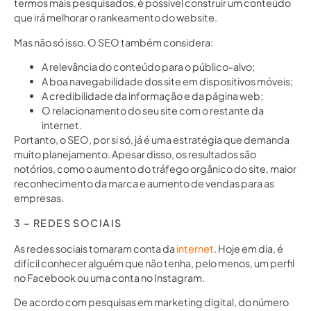
termos mais pesquisados, é possível construir um conteúdo
que irá melhorar o rankeamento do website.
Mas não só isso. O SEO também considera:
A relevância do conteúdo para o público-alvo;
A boa navegabilidade dos site em dispositivos móveis;
A credibilidade da informação e da página web;
O relacionamento do seu site com o restante da
internet.
Portanto, o SEO, por si só, já é uma estratégia que demanda
muito planejamento. Apesar disso, os resultados são
notórios, como o aumento do tráfego orgânico do site, maior
reconhecimento da marca e aumento de vendas para as
empresas.
3 – REDES SOCIAIS
As redes sociais tomaram conta da
internet
. Hoje em dia, é
difícil conhecer alguém que não tenha, pelo menos, um perfil
no Facebook ou uma conta no Instagram.
De acordo com pesquisas em marketing digital, do número