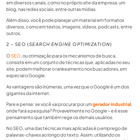
em diversos canais, como no próprio site da empresa, um
blog, nas redes sociais, entre outras mídias.
Além disso, você pode planejar um material em formatos
diversos, como em textos, imagens, vídeos, podcasts, entre
outros.
2 – SEO (
SEARCH ENGINE OPTIMIZATION
)
O
SEO
, ou otimização para os mecanismos de busca,
consiste em um conjunto de técnicas que, aplicadas no seu
site, podem melhorar o rankeamento nos buscadores, em
especial o Google.
As vantagens são inúmeras, uma vez que o Google é um dos
gigantes da internet.
Pare e pense: se você vai procurar por um
gerador industrial
,
onde fará a pesquisa? Provavelmente no Google – e é esse
pensamento que também rege os demais usuários.
No SEO, uma das técnicas mais aplicadas é o emprego de
palavras-chaves ao longo do texto. Assim, utilizando os