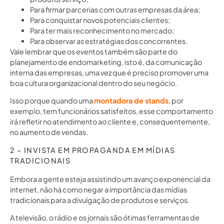
Para firmar parcerias com outras empresas da área;
Para conquistar novos potenciais clientes;
Para ter mais reconhecimento no mercado;
Para observar as estratégias dos concorrentes.
Vale lembrar que os eventos também são parte do
planejamento de endomarketing, isto é, da comunicação
interna das empresas, uma vez que é preciso promover uma
boa cultura organizacional dentro do seu negócio.
Isso porque quando uma
montadora de stands
, por
exemplo, tem funcionários satisfeitos, esse comportamento
irá refletir no atendimento ao cliente e, consequentemente,
no aumento de vendas.
2 – INVISTA EM PROPAGANDA EM MÍDIAS
TRADICIONAIS
Embora a gente esteja assistindo um avanço exponencial da
internet, não há como negar a importância das mídias
tradicionais para a divulgação de produtos e serviços.
A televisão, o rádio e os jornais são ótimas ferramentas de