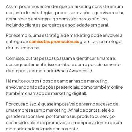
Assim, podemos entender que o marketing consiste em um
conjunto de estratégias, processos e ações, que visam criar,
comunicar e entregar algo com valor para o público,
incluindo clientes, parceiros e a sociedade em geral.
Por exemplo, uma estratégia de marketing pode envolver a
entrega de
camisetas promocionais
gratuitas, com o logo
de uma empresa.
Com isso, outras pessoas passam a identificar a marca e,
consequentemente, isso colabora com o posicionamento
da empresa no mercado (
Brand Awareness)
.
Há muitos outros tipos de campanhas de marketing,
envolvendo não só ações presenciais, como também online
(também chamado de marketing digital).
Por causa disso, é quase impossível pensar no sucesso de
uma empresa sem o marketing. Afinal de contas, ele é o
grande responsável por tornar o seu produto ou serviço
conhecido, além de promover a sua empresa dentro de um
mercado cada vez mais concorrente.