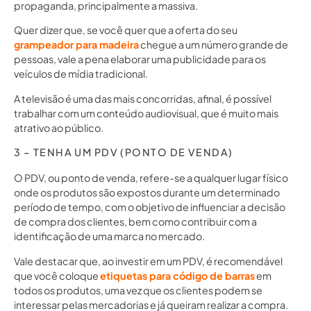
propaganda, principalmente a massiva.
Quer dizer que, se você quer que a oferta do seu
grampeador para madeira
chegue a um número grande de
pessoas, vale a pena elaborar uma publicidade para os
veículos de mídia tradicional.
A televisão é uma das mais concorridas, afinal, é possível
trabalhar com um conteúdo audiovisual, que é muito mais
atrativo ao público.
3 – TENHA UM PDV (PONTO DE VENDA)
O PDV, ou ponto de venda, refere-se a qualquer lugar físico
onde os produtos são expostos durante um determinado
período de tempo, com o objetivo de influenciar a decisão
de compra dos clientes, bem como contribuir com a
identificação de uma marca no mercado.
Vale destacar que, ao investir em um PDV, é recomendável
que você coloque
etiquetas para código de barras
em
todos os produtos, uma vez que os clientes podem se
interessar pelas mercadorias e já queiram realizar a compra.