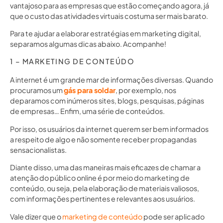
vantajoso para as empresas que estão começando agora, já
que o custo das atividades virtuais costuma ser mais barato.
Para te ajudar a elaborar estratégias em marketing digital,
separamos algumas dicas abaixo. Acompanhe!
1 – MARKETING DE CONTEÚDO
A internet é um grande mar de informações diversas. Quando
procuramos um
gás para soldar
, por exemplo, nos
deparamos com inúmeros sites, blogs, pesquisas, páginas
de empresas… Enfim, uma série de conteúdos.
Por isso, os usuários da internet querem ser bem informados
a respeito de algo e não somente receber propagandas
sensacionalistas.
Diante disso, uma das maneiras mais eficazes de chamar a
atenção do público online é por meio do marketing de
conteúdo, ou seja, pela elaboração de materiais valiosos,
com informações pertinentes e relevantes aos usuários.
Vale dizer que o
marketing de conteúdo
pode ser aplicado