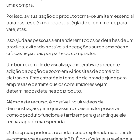
uma compra.
Por isso, a visualização do produto torna-se um item essencial
para os sites e é uma boa estratégia de e-commerce para
varejistas.
Isso ajuda as pessoas a entenderem todos os detalhes de um
produto, evitando possíveis decepções ou reclamações e
críticas negativas por parte do comprador.
Um bom exemplo de visualização interativa é a recente
adição da opção de
zoom
em vários sites de comércio
eletrônico. Esta estratégia tem sido de grande ajuda para
empresas e permite que os consumidores vejam
determinados detalhes do produto.
Além deste recurso, é possível incluir vídeos de
demonstração, para que assim o consumidor possa ver
como o produto funciona e também para garantir que ele
tenha a aparência esperada.
Outra opção poderosa e ainda pouco explorada nos sites de
e-commerce é a experiência 3D. É possível que através dela,