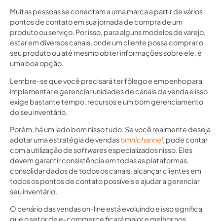
Muitas pessoas se conectam a uma marca a partir de vários
pontos de contato em sua jornada de compra de um
produto ou serviço. Por isso, para alguns modelos de varejo,
estar em diversos canais, onde um cliente possa comprar o
seu produto ou até mesmo obter informações sobre ele, é
uma boa opção.
Lembre-se que você precisará ter fôlego e empenho para
implementar e gerenciar unidades de canais de venda e isso
exige bastante tempo, recursos e um bom gerenciamento
do seu inventário.
Porém, há um lado bom nisso tudo. Se você realmente deseja
adotar uma estratégia de vendas
omnichannel
, pode contar
com a utilização de
softwares
especializados nisso. Eles
devem garantir consistência em todas as plataformas,
consolidar dados de todos os canais, alcançar clientes em
todos os pontos de contato possíveis e ajudar a gerenciar
seu inventário.
O cenário das vendas on-line está evoluindo e isso significa
que o setor de e-commerce ficará maior e melhor nos