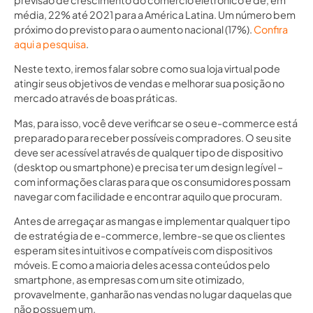
média, 22% até 2021 para a América Latina. Um número bem
próximo do previsto para o aumento nacional (17%).
Confira
aqui a pesquisa
.
Neste texto, iremos falar sobre como sua loja virtual pode
atingir seus objetivos de vendas e melhorar sua posição no
mercado através de boas práticas.
Mas, para isso, você deve verificar se o seu e-commerce está
preparado para receber possíveis compradores. O seu site
deve ser acessível através de qualquer tipo de dispositivo
(desktop ou smartphone) e precisa ter um design legível –
com informações claras para que os consumidores possam
navegar com facilidade e encontrar aquilo que procuram.
Antes de arregaçar as mangas e implementar qualquer tipo
de estratégia de e-commerce, lembre-se que os clientes
esperam sites intuitivos e compatíveis com dispositivos
móveis. E como a maioria deles acessa conteúdos pelo
smartphone, as empresas com um site otimizado,
provavelmente, ganharão nas vendas no lugar daquelas que
não possuem um.