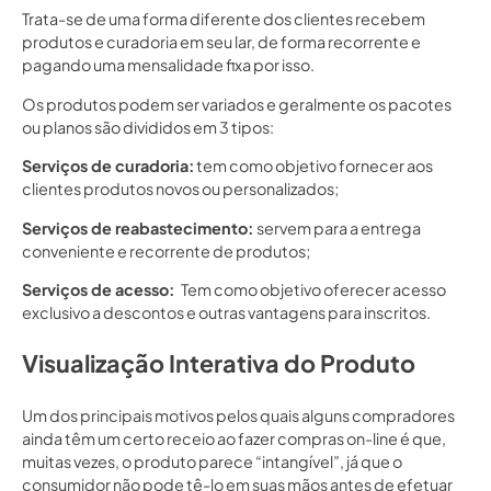
Trata-se de uma forma diferente dos clientes recebem
produtos e curadoria em seu lar, de forma recorrente e
pagando uma mensalidade fixa por isso.
Os produtos podem ser variados e geralmente os pacotes
ou planos são divididos em 3 tipos:
Serviços de curadoria:
tem como objetivo fornecer aos
clientes produtos novos ou personalizados;
Serviços de reabastecimento:
servem para a entrega
conveniente e recorrente de produtos;
Serviços de acesso:
Tem como objetivo oferecer acesso
exclusivo a descontos e outras vantagens para inscritos.
Visualização Interativa do Produto
Um dos principais motivos pelos quais alguns compradores
ainda têm um certo receio ao fazer compras on-line é que,
muitas vezes, o produto parece “intangível”, já que o
consumidor não pode tê-lo em suas mãos antes de efetuar