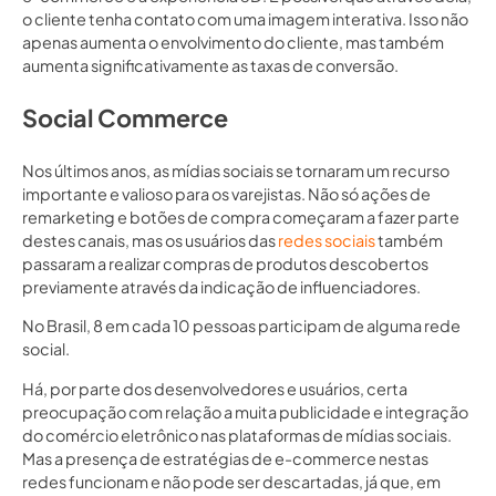
o cliente tenha contato com uma imagem interativa. Isso não
apenas aumenta o envolvimento do cliente, mas também
aumenta significativamente as taxas de conversão.
Social Commerce
Nos últimos anos, as mídias sociais se tornaram um recurso
importante e valioso para os varejistas. Não só ações de
remarketing e botões de compra começaram a fazer parte
destes canais, mas os usuários das
redes sociais
também
passaram a realizar compras de produtos descobertos
previamente através da indicação de influenciadores.
No Brasil, 8 em cada 10 pessoas participam de alguma rede
social.
Há, por parte dos desenvolvedores e usuários, certa
preocupação com relação a muita publicidade e integração
do comércio eletrônico nas plataformas de mídias sociais.
Mas a presença de estratégias de e-commerce nestas
redes funcionam e não pode ser descartadas, já que, em