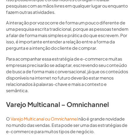
pesquisas com as mãos livres em qualquer lugar ou enquanto
fazem outras atividades.
A interação por voz ocorre de forma um pouco diferente de
uma pesquisa escrita tradicional, porque as pessoas tendem
a falar de forma mais simples e prática do que escrevem. Por
isso, é importante entender a relação entre a forma da
pergunta e a intenção do cliente de comprar.
Para acompanhar essa estratégia de e-commerce muitas
empresas precisarão se adaptar, escrevendo seu conteúdo
de busca de forma mais conversacional, já que os conteúdos
disponíveis na internet no futuro deverão estar menos
relacionados à palavras-chave e mais a contexto e
semântica.
Varejo Multicanal – Omnichannel
O
Varejo Multicanal ou
Omnichannel
não é grande novidade
no mundo das vendas. Esta pode ser uma das estratégias de
e-commerce para muitos tipos de negócio.