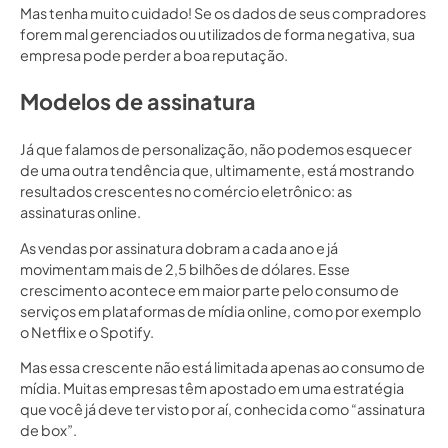
Mas tenha muito cuidado! Se os dados de seus compradores
forem mal gerenciados ou utilizados de forma negativa, sua
empresa pode perder a boa reputação.
Modelos de assinatura
Já que falamos de personalização, não podemos esquecer
de uma outra tendência que, ultimamente, está mostrando
resultados crescentes no comércio eletrônico: as
assinaturas online.
As vendas por assinatura dobram a cada ano e já
movimentam mais de 2,5 bilhões de dólares. Esse
crescimento acontece em maior parte pelo consumo de
serviços em plataformas de mídia online, como por exemplo
o Netflix e o Spotify.
Mas essa crescente não está limitada apenas ao consumo de
mídia. Muitas empresas têm apostado em uma estratégia
que você já deve ter visto por aí, conhecida como “assinatura
de box”.