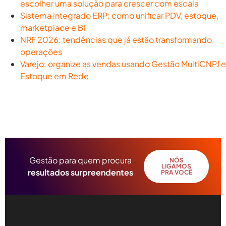
escolher uma solução para crescer com escala
Sistema integrado ERP: como unificar PDV, estoque,
marketplace e BI
NRF 2026: tendências que já estão transformando
operações
Varejo: organize as vendas usando Gestão MultiCNPJ e
Estoque em Rede
Gestão para quem procura
NÓS
LIGAMOS
resultados surpreendentes
PRA VOCÊ