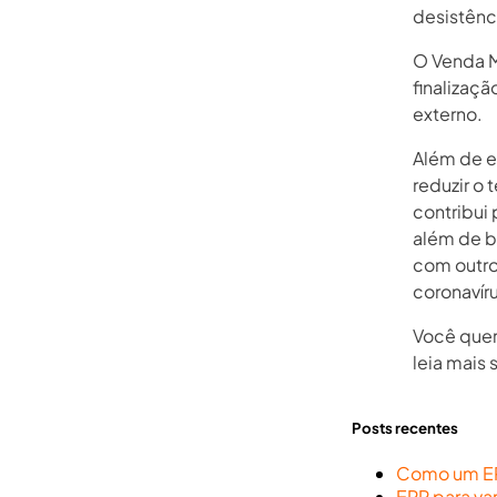
desistênc
O Venda M
finalizaç
externo.
Além de e
reduzir o
contribui
além de be
com outro
coronavíru
Você quer
leia mais 
Posts recentes
Como um ERP
ERP para va