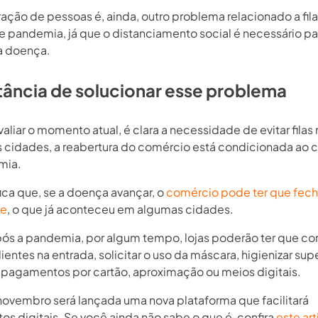
ação de pessoas é, ainda, outro problema relacionado a fil
 pandemia, já que o distanciamento social é necessário pa
 a doença.
ância de solucionar esse problema
aliar o momento atual, é clara a necessidade de evitar filas 
 cidades, a reabertura do comércio está condicionada ao c
mia.
fica que, se a doença avançar, o
comércio pode ter que fech
te
, o que já aconteceu em algumas cidades.
s a pandemia, por algum tempo, lojas poderão ter que con
lientes na entrada, solicitar o uso da máscara, higienizar supe
r pagamentos por cartão, aproximação ou meios digitais.
 novembro será lançada uma nova plataforma que facilitará
s digitais. Se você ainda não sabe o que é, confira
este ar