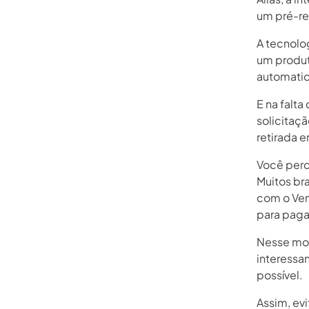
um pré-re
A tecnolo
um produt
automatic
E na falt
solicitaçã
retirada e
Você perc
Muitos br
com o Ven
para paga
Nesse mom
interessa
possível.
Assim, evi