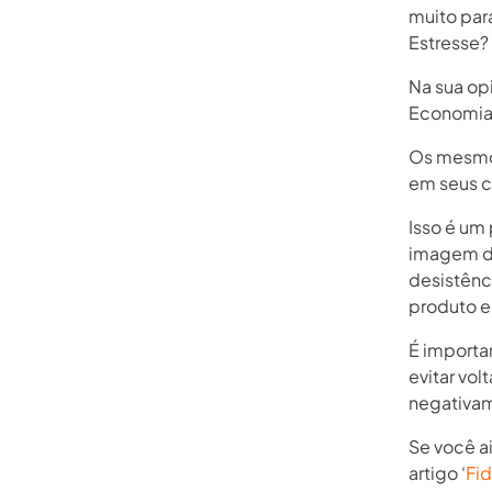
muito par
Estresse?
Na sua op
Economia 
Os mesmo
em seus c
Isso é um
imagem da
desistênc
produto e
É importa
evitar vo
negativam
Se você ai
artigo ‘
Fid