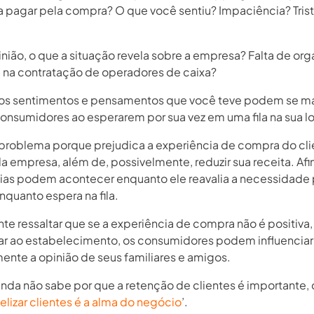
a pagar pela compra? O que você sentiu? Impaciência? Tris
inião, o que a situação revela sobre a empresa? Falta de or
na contratação de operadores de caixa?
s sentimentos e pensamentos que você teve podem se ma
onsumidores ao esperarem por sua vez em uma fila na sua lo
 problema porque prejudica a experiência de compra do cli
 empresa, além de, possivelmente, reduzir sua receita. Afin
ias podem acontecer enquanto ele reavalia a necessidade 
nquanto espera na fila.
nte ressaltar que se a experiência de compra não é positiva
ltar ao estabelecimento, os consumidores podem influenciar
ente a opinião de seus familiares e amigos.
nda não sabe por que a retenção de clientes é importante, 
elizar clientes é a alma do negócio
’.