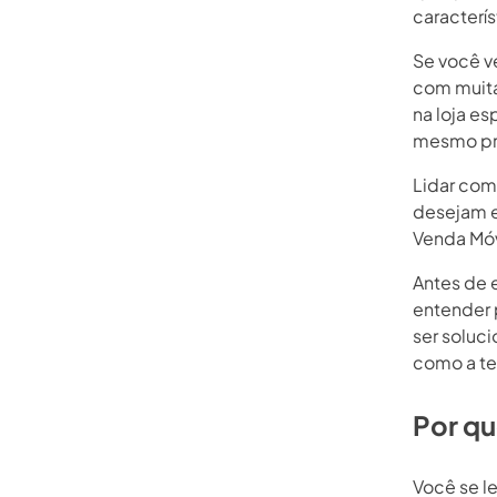
caracterí
Se você v
com muita
na loja e
mesmo pr
Lidar com
desejam e
Venda Móv
Antes de 
entender p
ser soluc
como a te
Por qu
Você se l