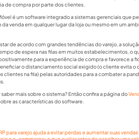
ia de compra por parte dos clientes.
óvel é um software integrado a sistemas gerenciais que pe
ão da venda em qualquer lugar da loja ou mesmo em um amb
star de acordo com grandes tendências do varejo, a soluç
 tempo de espera nas filas em muitos estabelecimentos, o q
 positivamente para a experiência de compra e favorece a fi
neficiar o distanciamento social exigido (o cliente evita o
s clientes na fila) pelas autoridades para a combater a pa
s.
 saber mais sobre o sistema? Então confira a página do
Ven
sobre as características do software.
 para varejo ajuda a evitar perdas e aumentar suas vendas
rejo e e-commerce: o que avaliar antes de escolher uma so