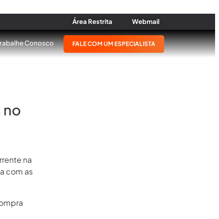
Área Restrita
Webmail
Trabalhe Conosco
FALE COM UM ESPECIALISTA
 no
rrente na
ha com as
 compra