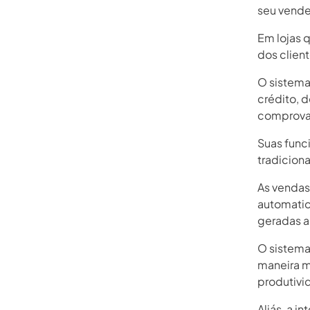
seu vended
Em lojas q
dos clien
O sistema
crédito, d
comprova
Suas func
tradicion
As vendas
automatic
geradas 
O sistema 
maneira ma
produtivi
Aliás, a i