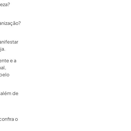
teza?
ganização?
nifestar
ja.
ente e a
al,
pelo
, além de
confira o