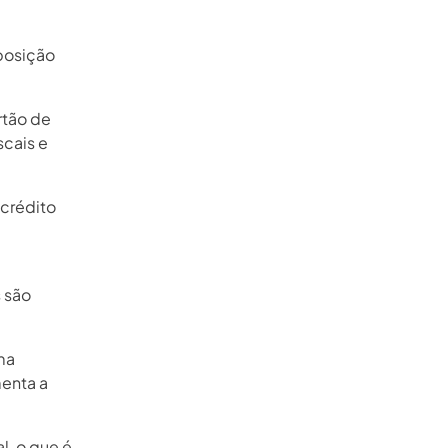
sposição
rtão de
scais e
 crédito
 são
ma
menta a
al, o que é