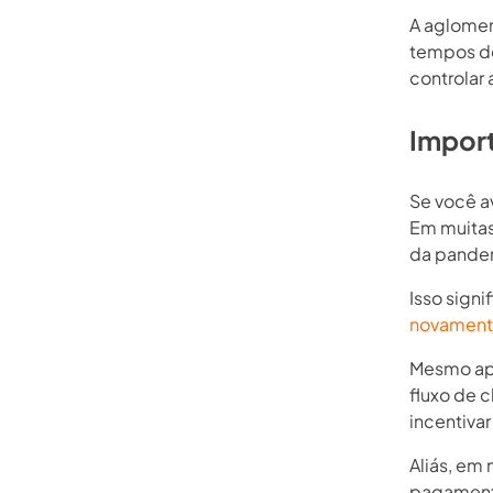
A aglomer
tempos de
controlar
Import
Se você av
Em muitas
da pande
Isso signi
novamen
Mesmo apó
fluxo de c
incentiva
Aliás, em
pagamento