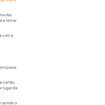
ma das
 e retirar
da com a
a empresa,
e cartão,
r lugar da
ir aonde o