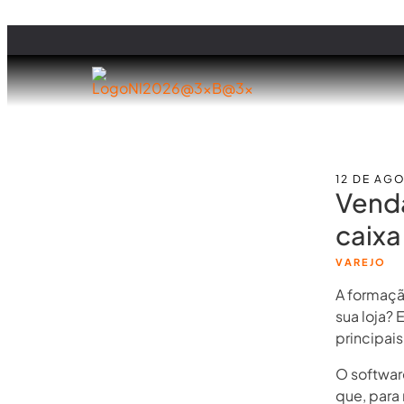
12 DE AG
Venda
caixa
VAREJO
A formaçã
sua loja?
principais
O softwar
que, para 