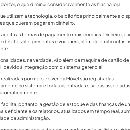
or for, o que diminui consideravelmente as filas na loja.
ue utilizam a tecnologia, o balcão fica principalmente à di
tes que querem pagar em dinheiro.
 aceita as formas de pagamento mais comuns: Dinheiro, ca
e débito, vale-presentes e vouchers, além de emitir notas fi
nte.
ionalidades, na verdade, vão além da máquina de cartão de
al, devido à integração com o sistema gerencial.
 realizadas por meio do Venda Móvel são registradas
amente no sistema e todas as entradas e saídas associadas
automaticamente.
facilita, portanto, a gestão de estoque e das finanças de u
is eficiente e os relatórios, atualizados em tempo real, au
dade da administração.
ntegração considera estoques e vendas nas lojas física e virtu