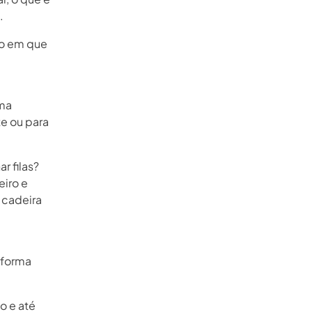
.
to em que
uma
te ou para
r filas?
eiro e
 cadeira
 forma
o e até