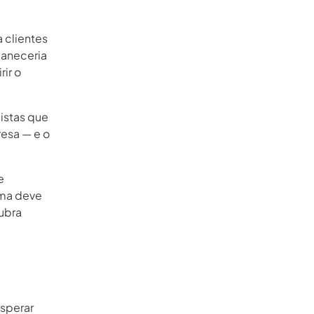
 clientes
maneceria
ir o
jistas que
esa — e o
e
ema deve
cubra
esperar