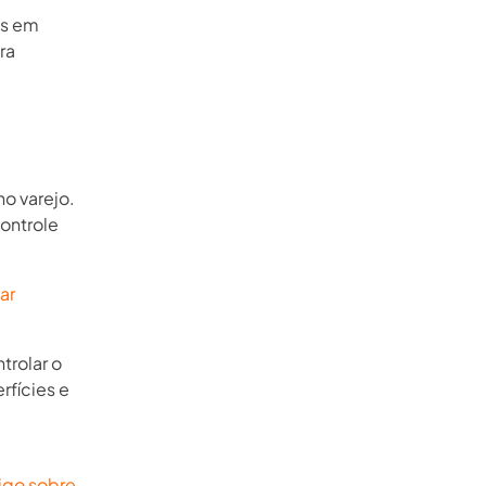
as em
ra
no varejo.
ontrole
ar
trolar o
rfícies e
tigo sobre