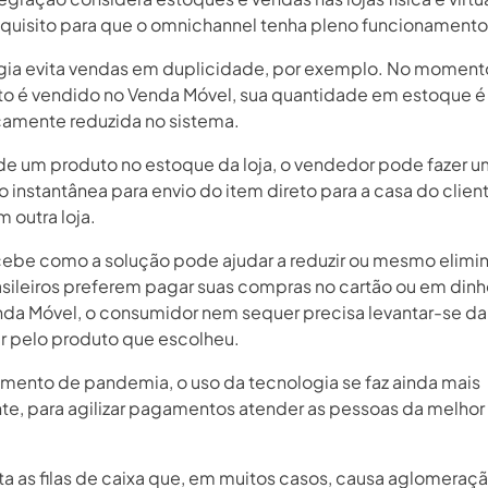
quisito para que o omnichannel tenha pleno funcionamento
gia evita vendas em duplicidade, por exemplo. No momen
o é vendido no Venda Móvel, sua quantidade em estoque é
amente reduzida no sistema.
a de um produto no estoque da loja, o vendedor pode fazer 
o instantânea para envio do item direto para a casa do clien
m outra loja.
ebe como a solução pode ajudar a reduzir ou mesmo elimina
asileiros preferem pagar suas compras no cartão ou em dinh
da Móvel, o consumidor nem sequer precisa levantar-se da
r pelo produto que escolheu.
ento de pandemia, o uso da tecnologia se faz ainda mais
nte, para agilizar pagamentos atender as pessoas da melhor
ta as filas de caixa que, em muitos casos, causa aglomeraçã