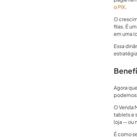
o PIX
.
O cresci
filas. É 
em uma loj
Essa dinâm
estratégia
Benefí
Agora que
podemos e
O Venda M
tablets e 
loja — ou
É como se