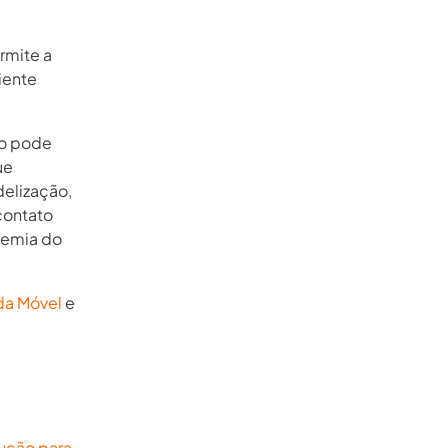
rmite a
iente
ão pode
ue
delização,
 contato
ndemia do
da Móvel
e
lução para