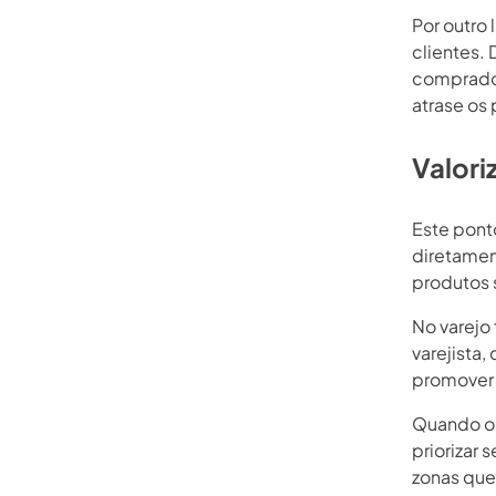
Por outro 
clientes.
comprador
atrase os
Valori
Este ponto
diretamen
produtos 
No varejo
varejista,
promover 
Quando o 
priorizar
zonas que