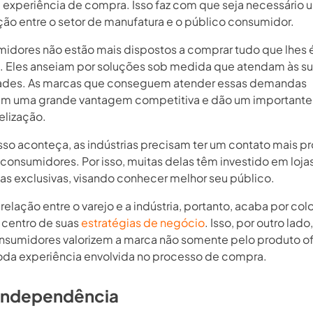
 experiência de compra. Isso faz com que seja necessário 
ão entre o setor de manufatura e o público consumidor.
idores não estão mais dispostos a comprar tudo que lhes 
. Eles anseiam por soluções sob medida que atendam às s
ades. As marcas que conseguem atender essas demandas
m uma grande vantagem competitiva e dão um importante
elização.
isso aconteça, as indústrias precisam ter um contato mais p
consumidores. Por isso, muitas delas têm investido em lojas
ias exclusivas, visando conhecer melhor seu público.
relação entre o varejo e a indústria, portanto, acaba por col
o centro de suas
estratégias de negócio
. Isso, por outro lado
nsumidores valorizem a marca não somente pelo produto o
oda experiência envolvida no processo de compra.
 independência