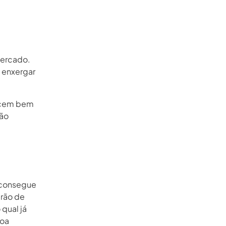
mercado.
 enxergar
hecem bem
são
a consegue
drão de
qual já
boa