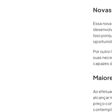
Novas
Essa nova
desenvolv
Isso porq
oportunid
Por outro 
suas nece
capazes d
Maiore
Ao efetua
alcançar 
preço con
contempla