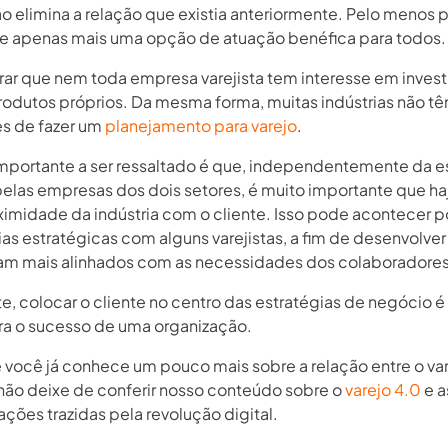
o elimina a relação que existia anteriormente. Pelo menos p
de apenas mais uma opção de atuação benéfica para todos.
rar que nem toda empresa varejista tem interesse em inves
produtos próprios. Da mesma forma, muitas indústrias não t
s de fazer um
planejamento para varejo
.
mportante a ser ressaltado é que, independentemente da e
elas empresas dos dois setores, é muito importante que h
ximidade da indústria com o cliente. Isso pode acontecer p
ias estratégicas com alguns varejistas, a fim de desenvolve
am mais alinhados com as necessidades dos colaboradores
e, colocar o cliente no centro das estratégias de negócio 
ara o sucesso de uma organização.
 você já conhece um pouco mais sobre a relação entre o var
, não deixe de conferir nosso conteúdo sobre o
varejo 4.0
e a
ções trazidas pela revolução digital.