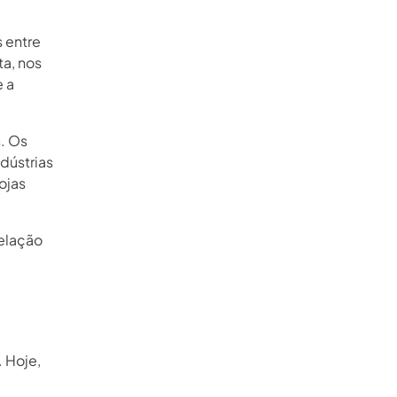
 entre
a, nos
e a
. Os
dústrias
ojas
relação
 Hoje,
a