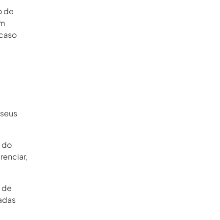
o de
um
 caso
 seus
a do
renciar,
e de
adas