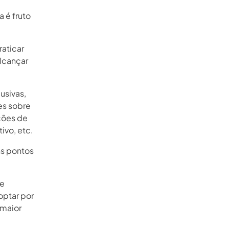
a é fruto
raticar
lcançar
lusivas,
es sobre
ções de
ivo, etc.
ns pontos
de
optar por
 maior