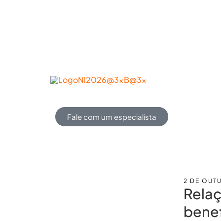
Conheça a NL
Soluções
Produtos
Fale com um especialista
2 DE OUT
Relaç
benef