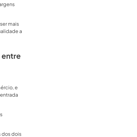
argens
ser mais
ualidade a
 entre
ércio, e
 entrada
as
 dos dois