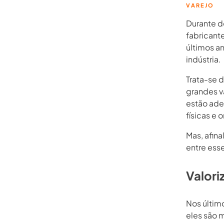
VAREJO
Durante d
fabricant
últimos an
indústria.
Trata-se 
grandes v
estão ade
físicas e 
Mas, afina
entre esse
Valori
Nos últim
eles são 