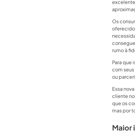
excelente
aproximaç
Os consum
oferecido
necessid
consegue
rumo à fid
Para que 
com seus 
ou parcer
Essa nova 
cliente n
que os co
mas por t
Maior