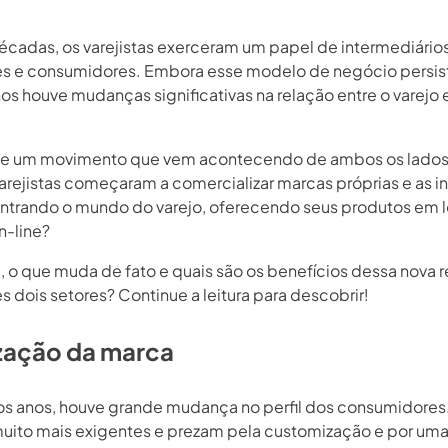
écadas, os varejistas exerceram um papel de intermediários
es e consumidores. Embora esse modelo de negócio persist
os houve mudanças significativas na relação entre o varejo 
de um movimento que vem acontecendo de ambos os lados
arejistas começaram a comercializar marcas próprias e as in
ntrando o mundo do varejo, oferecendo seus produtos em l
on-line?
l, o que muda de fato e quais são os benefícios dessa nova 
s dois setores? Continue a leitura para descobrir!
zação da marca
os anos, houve grande mudança no perfil dos consumidores.
muito mais exigentes e prezam pela customização e por um