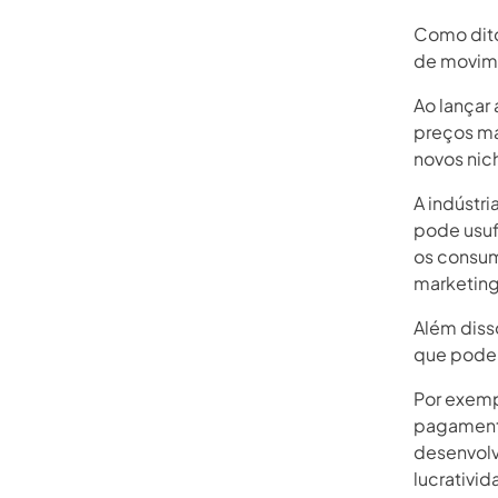
Como dito 
de movime
Ao lançar 
preços ma
novos nic
A indústri
pode usuf
os consum
marketing
Além disso
que podem
Por exemp
pagamento
desenvolv
lucrativid