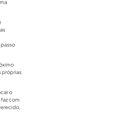
uma
é
uas
 passo
róximo
 próprias
ocar o
, faz com
ferecido,