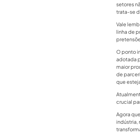
setores nã
trata-se 
Vale lemb
linha de 
pretensõe
O ponto i
adotada p
maior pro
de parcer
que estej
Atualment
crucial p
Agora que
indústria
transforma