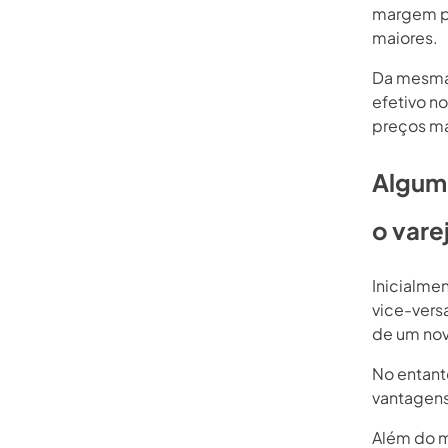
margem pa
maiores.
Da mesma 
efetivo n
preços ma
Alguma
o varej
Inicialme
vice-versa
de um nov
No entant
vantagens
Além do m