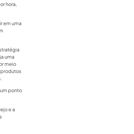
or hora,
tir em uma
êm
stratégia
aja uma
or meio
r produtos
.
é um ponto
ejo e a
s