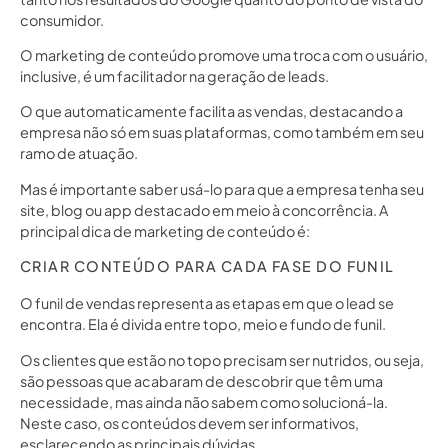
consumidor.
O marketing de conteúdo promove uma troca com o usuário,
inclusive, é um facilitador na geração de leads.
O que automaticamente facilita as vendas, destacando a
empresa não só em suas plataformas, como também em seu
ramo de atuação.
Mas é importante saber usá-lo para que a empresa tenha seu
site, blog ou app destacado em meio à concorrência. A
principal dica de marketing de conteúdo é:
CRIAR CONTEÚDO PARA CADA FASE DO FUNIL
O funil de vendas representa as etapas em que o lead se
encontra. Ela é divida entre topo, meio e fundo de funil.
Os clientes que estão no topo precisam ser nutridos, ou seja,
são pessoas que acabaram de descobrir que têm uma
necessidade, mas ainda não sabem como solucioná-la.
Neste caso, os conteúdos devem ser informativos,
esclarecendo as principais dúvidas.