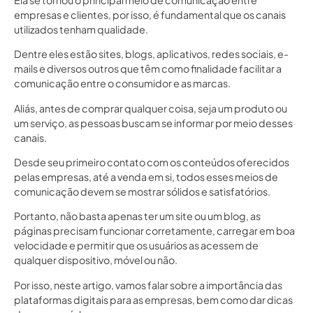
empresas e clientes, por isso, é fundamental que os canais
utilizados tenham qualidade.
Dentre eles estão sites, blogs, aplicativos, redes sociais, e-
mails e diversos outros que têm como finalidade facilitar a
comunicação entre o consumidor e as marcas.
Aliás, antes de comprar qualquer coisa, seja um produto ou
um serviço, as pessoas buscam se informar por meio desses
canais.
Desde seu primeiro contato com os conteúdos oferecidos
pelas empresas, até a venda em si, todos esses meios de
comunicação devem se mostrar sólidos e satisfatórios.
Portanto, não basta apenas ter um site ou um blog, as
páginas precisam funcionar corretamente, carregar em boa
velocidade e permitir que os usuários as acessem de
qualquer dispositivo, móvel ou não.
Por isso, neste artigo, vamos falar sobre a importância das
plataformas digitais para as empresas, bem como dar dicas