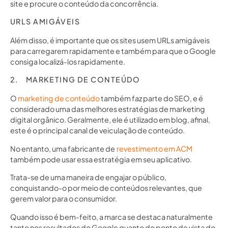
site e procure o conteúdo da concorrência.
URLS AMIGÁVEIS
Além disso, é importante que os sites usem URLs amigáveis
para carregarem rapidamente e também para que o Google
consiga localizá-los rapidamente.
2. MARKETING DE CONTEÚDO
O
marketing de conteúdo
também faz parte do SEO, e é
considerado uma das melhores estratégias de marketing
digital orgânico. Geralmente, ele é utilizado em blog, afinal,
este é o principal canal de veiculação de conteúdo.
No entanto, uma fabricante de
revestimento em ACM
também pode usar essa estratégia em seu aplicativo.
Trata-se de uma maneira de engajar o público,
conquistando-o por meio de conteúdos relevantes, que
gerem valor para o consumidor.
Quando isso é bem-feito, a marca se destaca naturalmente
tanto nos resultados do Google quanto do ponto de vista do