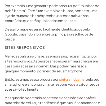
Por exemplo, uma gestante pode procurar por “roupinha de
bebê barata”. Este é um exemplo de busca, portanto, uma
loja de roupas de bebês precisa usar essa palavra nos
conteúdos que serão publicados em seu site.
Dessa forma, eles serão facilmente identificados pelo
Google, trazendo a loja entre os principais resultados de
busca.
SITES RESPONSIVOS
Além das palavras-chave, as empresas precisam optar por
sites responsivos. As pessoas não esperam mais chegar em
casa para acessar a internet. Elas podem fazer isso a
qualquer momento, por meio de seu smartphone.
Então, se uma pessoa procura por
pintura industrial
pelo seu
smartphone e encontra um site responsivo, ela vai conseguir
acessá-lo facilmente.
Mas quando o contrário acontece e o site não é adaptável
para telas de celular, a tendência é que o usuário abandone o