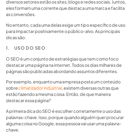
diversos setores estão os sites, blogs e redes sociais. Juntos,
eles formam uma corrente que destaca uma marca e facilita
as conversões.
No entanto, cada uma delas exige um tipo específico de uso
para impactar positivamente o público-alvo. As principais
dicas são:
1. USO DO SEO
O SEO é um conjunto de estratégias que tem como foco
destacar uma página na internet. Todos os dias milhares de
páginas são publicadas abordando assuntos diferentes.
Por exemplo, enquanto uma empresa posta um conteúdo
sobre
climatizador industrial
, existem diversas outras que
estão fazendo a mesma coisa. Então, de que maneira
destacar essa página?
A primeira dica do SEO é escolher corretamente o uso das
palavras-chave. Isso, porque quando alguém quer procurar
alguma coisa no Google, essa pessoa vai usar uma palavra-
chave.