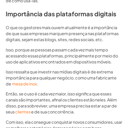
de como usá-las.
Importância das plataformas digitais
O que os gestores mais ouvem atualmente é a importância
de que suas empresas marquem presença nas plataformas
digitais, sejam estas blogs, sites, redes sociais, etc.
Isso, porque as pessoas passam cada vez mais tempo
acessando essas plataformas, principalmente por meio do
uso de aplicativos encontrados em dispositivos móveis.
Isso ressalta que investir nas mídias digitais é de extrema
importância para qualquer negócio, como uma fabricante
de
mesa de inox
.
Então, se o uso é cada vez maior, isso significa que esses
canais são importantes, afinal os clientes estão neles. Além
disso, para sobreviver, uma empresa precisa estar a par de
seus
clientes
e de sua concorrência.
Com isso, ela consegue conquistar novos consumidores, usar
as melhores estratégias, fazer negócios com bons