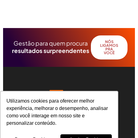
Gestão para quem procura
NÓS
LIGAMOS
resultados surpreendentes
PRA
VOCÊ
Utilizamos cookies para oferecer melhor
Utilizamos cookies para oferecer melhor
experiência, melhorar o desempenho, analisar
experiência, melhorar o desempenho, analisar
como você interage em nosso site e
como você interage em nosso site e
R. Angelo Michelin, 31 – Universitário, Caxias
do Sul – RS, CEP 95041-050
personalizar conteúdo.
personalizar conteúdo.