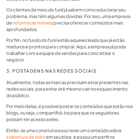
Os clientes de meio de funil já sabem como solucionar seu
problema, mas têm algumas dúvidas. Por isso, uma empresa
de
reforma de imóveis
precisa oferecer conteúdos mais
aprofundados.
Por fim, no fundo do funil estão aqueles leads que já estão
maduros e prontos para comprar. Aqui, a empresa já pode
trabalhar com a equipe de vendas para concretizar o
negócio.
3. POSTAGENS NAS REDES SOCIAIS
Atualmente, todas as marcas precisam estar presentes nas
redes sociais, para evitar até mesmo cair no esquecimento
do público.
Por meio delas, é possível postar os conteúdos que estão nos
blogs, ou seja, compartilhá-los para que os seguidores
possam ter acesso a eles.
Então, se uma construtora escrever um conteúdo sobre
cobertura de vidro
em seu blog, e possui um perfil no