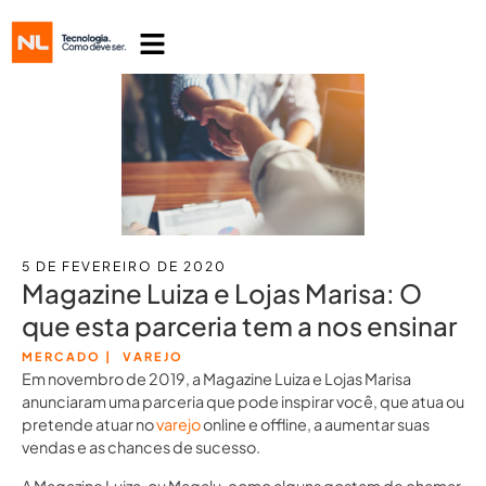
5 DE FEVEREIRO DE 2020
Magazine Luiza e Lojas Marisa: O
que esta parceria tem a nos ensinar
MERCADO
|
VAREJO
Em novembro de 2019, a Magazine Luiza e Lojas Marisa
anunciaram uma parceria que pode inspirar você, que atua ou
pretende atuar no
varejo
online e offline, a aumentar suas
vendas e as chances de sucesso.
A Magazine Luiza, ou Magalu, como alguns gostam de chamar,