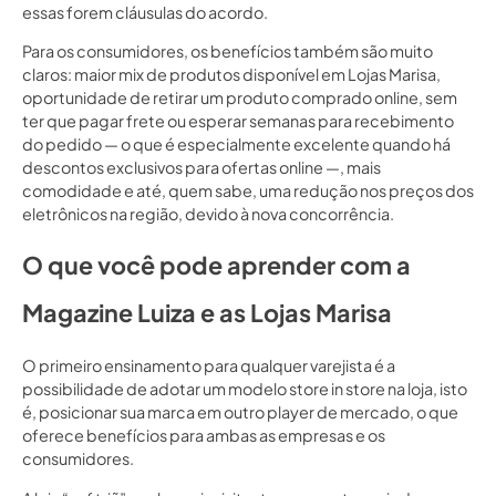
essas forem cláusulas do acordo.
Para os consumidores, os benefícios também são muito
claros: maior mix de produtos disponível em Lojas Marisa,
oportunidade de retirar um produto comprado online, sem
ter que pagar frete ou esperar semanas para recebimento
do pedido — o que é especialmente excelente quando há
descontos exclusivos para ofertas online —, mais
comodidade e até, quem sabe, uma redução nos preços dos
eletrônicos na região, devido à nova concorrência.
O que você pode aprender com a
Magazine Luiza e as Lojas Marisa
O primeiro ensinamento para qualquer varejista é a
possibilidade de adotar um modelo store in store na loja, isto
é, posicionar sua marca em outro player de mercado, o que
oferece benefícios para ambas as empresas e os
consumidores.