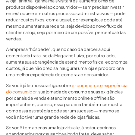
A loja “anfitriã” ganha mais visitantes, aumenta o mix de
produtos disponível ao consumidor — sem precisar investir
em estoque e em outros processos administrativos — pode
reduzir custos fixos, com aluguel, por exemplo, e pode até
mesmo aumentar sua receita, seja devido ao novo fluxo de
clientes na loja, seja por meio de um possível percentual das
vendas.
A empresa “hóspede”, que no caso da parceria aqui
comentada trata-se da Magazine Luiza, por outro lado,
aumenta sua abrangência de atendimento física, economiza
custos, já que não precisa inaugurar uma loja e proporciona
uma melhor experiência de compra ao consumidor.
Se você já leu nosso artigo sobre
e-commerce e experiência
do consumidor
, sua jornada de consumo e suas exigências
por canais de venda e atendimento online e offline são
importantes e, por isso, essa parceria também nos mostra
como essa estratégia pode ser um sucesso — mesmo se
você não tiver uma grande rede de lojas físicas.
Se você tem apenas uma loja virtual e já notou carrinhos
abandonados por causa do valor do frete, deve saber