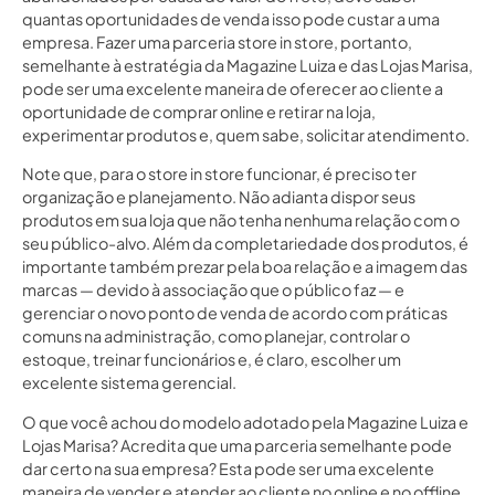
quantas oportunidades de venda isso pode custar a uma
empresa. Fazer uma parceria store in store, portanto,
semelhante à estratégia da Magazine Luiza e das Lojas Marisa,
pode ser uma excelente maneira de oferecer ao cliente a
oportunidade de comprar online e retirar na loja,
experimentar produtos e, quem sabe, solicitar atendimento.
Note que, para o store in store funcionar, é preciso ter
organização e planejamento. Não adianta dispor seus
produtos em sua loja que não tenha nenhuma relação com o
seu público-alvo. Além da completariedade dos produtos, é
importante também prezar pela boa relação e a imagem das
marcas — devido à associação que o público faz — e
gerenciar o novo ponto de venda de acordo com práticas
comuns na administração, como planejar, controlar o
estoque, treinar funcionários e, é claro, escolher um
excelente sistema gerencial.
O que você achou do modelo adotado pela Magazine Luiza e
Lojas Marisa? Acredita que uma parceria semelhante pode
dar certo na sua empresa? Esta pode ser uma excelente
maneira de vender e atender ao cliente no online e no offline,