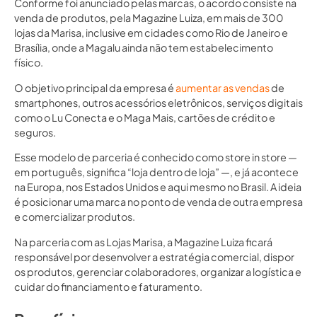
Conforme foi anunciado pelas marcas, o acordo consiste na
venda de produtos, pela Magazine Luiza, em mais de 300
lojas da Marisa, inclusive em cidades como Rio de Janeiro e
Brasília, onde a Magalu ainda não tem estabelecimento
físico.
O objetivo principal da empresa é
aumentar as vendas
de
smartphones, outros acessórios eletrônicos, serviços digitais
como o Lu Conecta e o Maga Mais, cartões de crédito e
seguros.
Esse modelo de parceria é conhecido como store in store —
em português, significa “loja dentro de loja” —, e já acontece
na Europa, nos Estados Unidos e aqui mesmo no Brasil. A ideia
é posicionar uma marca no ponto de venda de outra empresa
e comercializar produtos.
Na parceria com as Lojas Marisa, a Magazine Luiza ficará
responsável por desenvolver a estratégia comercial, dispor
os produtos, gerenciar colaboradores, organizar a logística e
cuidar do financiamento e faturamento.