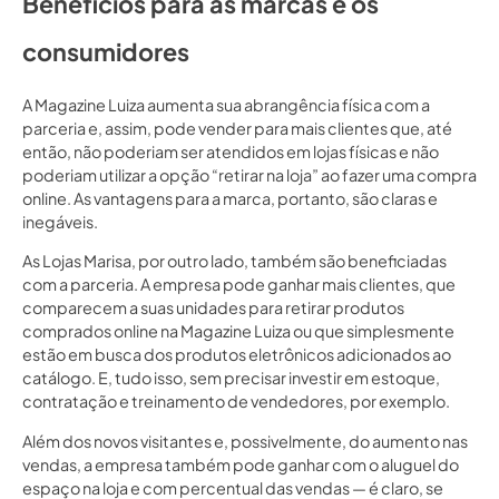
Benefícios para as marcas e os
consumidores
A Magazine Luiza aumenta sua abrangência física com a
parceria e, assim, pode vender para mais clientes que, até
então, não poderiam ser atendidos em lojas físicas e não
poderiam utilizar a opção “retirar na loja” ao fazer uma compra
online. As vantagens para a marca, portanto, são claras e
inegáveis.
As Lojas Marisa, por outro lado, também são beneficiadas
com a parceria. A empresa pode ganhar mais clientes, que
comparecem a suas unidades para retirar produtos
comprados online na Magazine Luiza ou que simplesmente
estão em busca dos produtos eletrônicos adicionados ao
catálogo. E, tudo isso, sem precisar investir em estoque,
contratação e treinamento de vendedores, por exemplo.
Além dos novos visitantes e, possivelmente, do aumento nas
vendas, a empresa também pode ganhar com o aluguel do
espaço na loja e com percentual das vendas — é claro, se