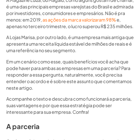
é uma das principais empresas varejistas do Brasil e admirada
por investidores, consumidores e empresários. Não é pra
menos: em 2019,
as ações da marca valorizaram 98%
e,
apenas no terceiro trimestre, o lucro superou R$ 235 milhões.
A Lojas Marisa, por outro lado, é uma empresa mais antiga que
apresenta uma receita líquida estável de milhões de reais e é
uma referência no seu segmento.
Em um cenário como esse, quais benefícios você acha que
pode haver para ambas as empresas em uma parceria? Para
responder a essa pergunta, naturalmente, você precisa
entender o acordo e é sobre este assunto que comentamos
neste artigo.
Acompanhe o texto e descubra como funcionará a parceria,
suas vantagens e por que essa estratégia pode ser
interessante para sua empresa. Confira!
A parceria