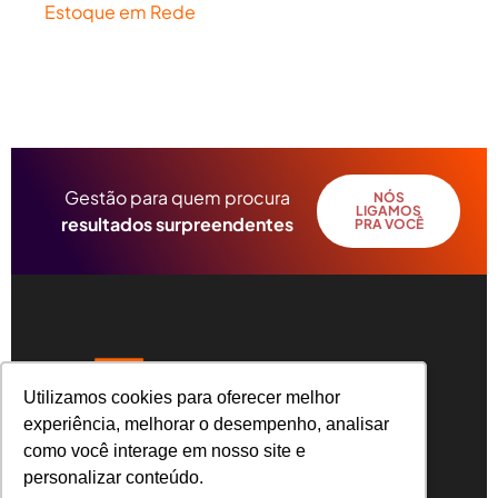
Estoque em Rede
Gestão para quem procura
NÓS
LIGAMOS
resultados surpreendentes
PRA VOCÊ
Utilizamos cookies para oferecer melhor
Utilizamos cookies para oferecer melhor
experiência, melhorar o desempenho, analisar
experiência, melhorar o desempenho, analisar
como você interage em nosso site e
como você interage em nosso site e
R. Angelo Michelin, 31 – Universitário, Caxias
do Sul – RS, CEP 95041-050
personalizar conteúdo.
personalizar conteúdo.