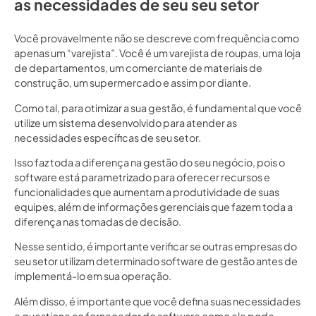
as necessidades de seu seu setor
Você provavelmente não se descreve com frequência como
apenas um “varejista”. Você é um varejista de roupas, uma loja
de departamentos, um comerciante de materiais de
construção, um supermercado e assim por diante.
Como tal, para otimizar a sua gestão, é fundamental que você
utilize um sistema desenvolvido para atender as
necessidades específicas de seu setor.
Isso faz toda a diferença na gestão do seu negócio, pois o
software está parametrizado para oferecer recursos e
funcionalidades que aumentam a produtividade de suas
equipes, além de informações gerenciais que fazem toda a
diferença nas tomadas de decisão.
Nesse sentido, é importante verificar se outras empresas do
seu setor utilizam determinado software de gestão antes de
implementá-lo em sua operação.
Além disso, é importante que você defina suas necessidades
e questione ao fornecedor do software como ele pode