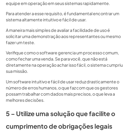
equipe em operação em seus sistemas rapidamente.
Para atender a esse requisito, é fundamental encontrar um
sistema altamente intuitivo e fácil de usar.
A maneira mais simples de avaliar a facilidade de uso é
solicitar uma demonstração aos representantes ou mesmo
fazer um teste.
Verifique como o software gerencia um processo comum,
como fechar uma venda. Se para você, que não está
diretamente na operação achar isso fácil, o sistema cumpriu
sua missão.
Um software intuitivo e fácil de usar reduz drasticamente o
número de erros humanos, o que faz com que os gestores
possam trabalhar com dados mais precisos, o que leva a
melhores decisões.
5 – Utilize uma solução que facilite o
cumprimento de obrigações legais