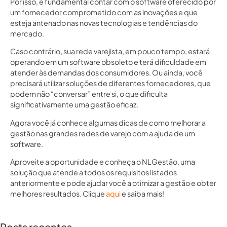
Por isso, é fundamental contar com o software oferecido por
um fornecedor comprometido com as inovações e que
esteja antenado nas novas tecnologias e tendências do
mercado.
Caso contrário, sua rede varejista, em pouco tempo, estará
operando em um software obsoleto e terá dificuldade em
atender às demandas dos consumidores. Ou ainda, você
precisará utilizar soluções de diferentes fornecedores, que
podem não “conversar” entre si, o que dificulta
significativamente uma gestão eficaz.
Agora você já conhece algumas dicas de como melhorar a
gestão nas grandes redes de varejo com a ajuda de um
software.
Aproveite a oportunidade e conheça o NLGestão, uma
solução que atende a todos os requisitos listados
anteriormente e pode ajudar você a otimizar a gestão e obter
melhores resultados. Clique
aqui
e saiba mais!
Posts recentes