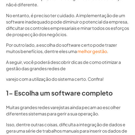
não é diferente.
No entanto, é preciso ter cuidado. A implementação de um
software inadequado pode diminuir o potencial da empresa,
dificultar os controles empresariais e minar todos os esforços
de prospecção dos negócios.
Por outro lado, a escolha do software certo pode trazer
muitos benefícios, dentre eles uma
melhor gestão
.
A seguir, você poderá descobrir dicas de como otimizar a
gestão das grandes redes de
varejo com a utilização do sistema certo. Confira!
1- Escolha um software completo
Muitas grandes redes varejistas ainda pecam ao escolher
diferentes sistemas para gerir a sua operação.
Isso, dentre outras coisas, dificulta a integração de dados e
gera uma série de trabalhos manuais para inserir os dados de