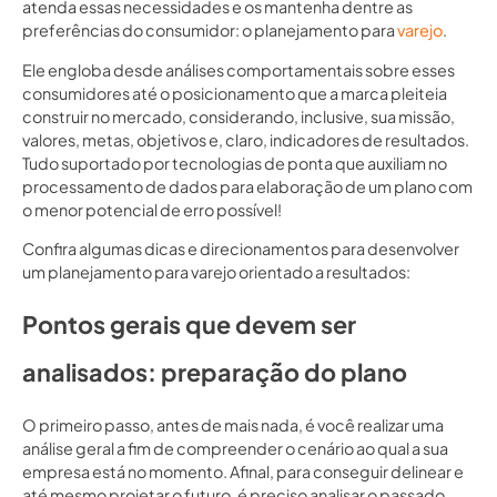
atenda essas necessidades e os mantenha dentre as
preferências do consumidor: o planejamento para
varejo
.
Ele engloba desde análises comportamentais sobre esses
consumidores até o posicionamento que a marca pleiteia
construir no mercado, considerando, inclusive, sua missão,
valores, metas, objetivos e, claro, indicadores de resultados.
Tudo suportado por tecnologias de ponta que auxiliam no
processamento de dados para elaboração de um plano com
o menor potencial de erro possível!
Confira algumas dicas e direcionamentos para desenvolver
um planejamento para varejo orientado a resultados:
Pontos gerais que devem ser
analisados: preparação do plano
O primeiro passo, antes de mais nada, é você realizar uma
análise geral a fim de compreender o cenário ao qual a sua
empresa está no momento. Afinal, para conseguir delinear e
até mesmo projetar o futuro, é preciso analisar o passado