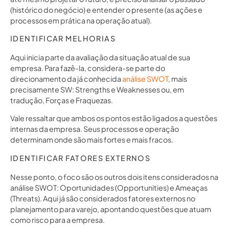
(histórico do negócio) e entender o presente (as ações e
processos em prática na operação atual).
IDENTIFICAR MELHORIAS
Aqui inicia parte da avaliação da situação atual de sua
empresa. Para fazê-la, considera-se parte do
direcionamento da já conhecida
análise SWOT
, mais
precisamente SW: Strengths e Weaknesses ou, em
tradução, Forças e Fraquezas.
Vale ressaltar que ambos os pontos estão ligados a questões
internas da empresa. Seus processos e operação
determinam onde são mais fortes e mais fracos.
IDENTIFICAR FATORES EXTERNOS
Nesse ponto, o foco são os outros dois itens considerados na
análise SWOT: Oportunidades (Opportunities) e Ameaças
(Threats). Aqui já são considerados fatores externos no
planejamento para varejo, apontando questões que atuam
como risco para a empresa.