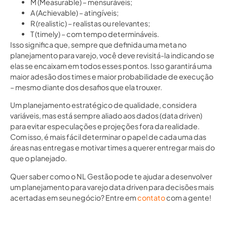
M (Measurable) – mensuráveis;
A (Achievable) – atingíveis;
R (realistic) – realistas ou relevantes;
T (timely) – com tempo determináveis.
Isso significa que, sempre que definida uma meta no
planejamento para varejo, você deve revisitá-la indicando se
elas se encaixam em todos esses pontos. Isso garantirá uma
maior adesão dos times e maior probabilidade de execução
– mesmo diante dos desafios que ela trouxer.
Um planejamento estratégico de qualidade, considera
variáveis, mas está sempre aliado aos dados (data driven)
para evitar especulações e projeções fora da realidade.
Com isso, é mais fácil determinar o papel de cada uma das
áreas nas entregas e motivar times a querer entregar mais do
que o planejado.
Quer saber como o NL Gestão pode te ajudar a desenvolver
um planejamento para varejo data driven para decisões mais
acertadas em seu negócio? Entre em
contato
com a gente!