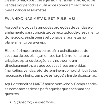
Dessa forma, você conseguirá dimensionar a projeção de
vendas por período e quais ações precisam ser tomadas
para alcançar essas metas.
FALANDO NAS METAS, ESTIPULE-AS!
Aproveitando que falamos das projeções de vendas e o
alinhamento para conquista dos resultados de crescimento
do negócio, é indispensável considerar as metas no
planejamento para varejo.
Elas serão importantes para definir os indicadores de
sucesso do seu planejamento, e também orientará na
criação de planos de ação, servindo como um
direcionamento para que todas as áreas envolvidas
(marketing, vendas, etc) determinem como distribuirão os
recursos (dinheiro, tempo e esforços) a fim de alcança-las.
Aqui, o conceito SMART é muito bem-vindo! Compreende-
se como metas desse perfil aquelas que encaixam nos
quesitos:
S (Specific) – específicas;