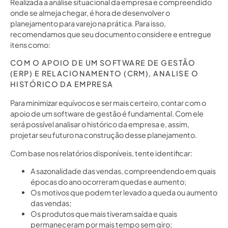
Realizada a análise situacional da empresa e compreendido
onde se almeja chegar, é hora de desenvolver o
planejamento para varejo na prática. Para isso,
recomendamos que seu documento considere e entregue
itens como:
COM O APOIO DE UM SOFTWARE DE GESTÃO
(ERP) E RELACIONAMENTO (CRM), ANALISE O
HISTÓRICO DA EMPRESA
Para minimizar equívocos e ser mais certeiro, contar com o
apoio de um software de gestão é fundamental. Com ele
será possível analisar o histórico da empresa e, assim,
projetar seu futuro na construção desse planejamento.
Com base nos relatórios disponíveis, tente identificar:
A sazonalidade das vendas, compreendendo em quais
épocas do ano ocorreram quedas e aumento;
Os motivos que podem ter levado a queda ou aumento
das vendas;
Os produtos que mais tiveram saída e quais
permaneceram por mais tempo sem giro;