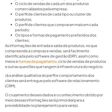
O ciclo de vendas de cada um dos produtos
comercializados pela empresa;
O perfil de clientes de cada tipo ou cluster de
produtos;
O perfil de clientes que compraram mais em cada
período;
Os tipos e formas de pagamento preferidos dos
clientes;
As informações de entrada e saída de produtos, no que
compreende a compras e vendas, será facilmente
identificada pelo software de gestão (ERP), assim como
meios e
formas de pagamento
, ciclo de vendas de produtos
e outras questões que tangem à infraestrutura do negócio.
Já a análise qualitativa do perfil e comportamento dos
clientes será entregue pelo software de relacionamento
(CRM).
O cruzamento desses dados e o conhecimento obtido por
meio dessas informações será primordial para a
previsibilidade no planejamento para varejo.