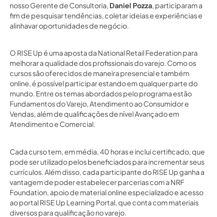
nosso Gerente de Consultoria,
Daniel Pozza
, participaram a
fim de pesquisar tendências, coletar ideias e experiências e
alinhavar oportunidades de negócio.
O RISE Up é uma aposta da National Retail Federation para
melhorar a qualidade dos profissionais do varejo. Como os
cursos são oferecidos de maneira presencial e também
online, é possível participar estando em qualquer parte do
mundo. Entre os temas abordados pelo programa estão
Fundamentos do Varejo, Atendimento ao Consumidor e
Vendas, além de qualificações de nível Avançado em
Atendimento e Comercial.
Cada curso tem, em média, 40 horas e inclui certificado, que
pode ser utilizado pelos beneficiados para incrementar seus
currículos. Além disso, cada participante do RISE Up ganha a
vantagem de poder estabelecer parcerias com a NRF
Foundation, apoio de material online especializado e acesso
ao portal RISE Up Learning Portal, que conta com materiais
diversos para qualificação no varejo.