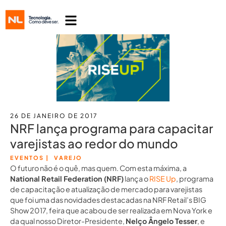
26 DE JANEIRO DE 2017
NRF lança programa para capacitar
varejistas ao redor do mundo
EVENTOS
|
VAREJO
O futuro não é o quê, mas quem. Com esta máxima, a
National Retail Federation (NRF)
lança o
RISE Up
, programa
de capacitação e atualização de mercado para varejistas
que foi uma das novidades destacadas na NRF Retail’s BIG
Show 2017, feira que acabou de ser realizada em Nova York e
da qual nosso Diretor-Presidente,
Nelço Ângelo Tesser
, e