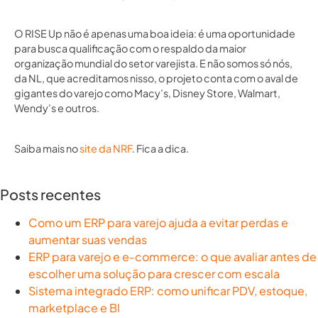
O RISE Up não é apenas uma boa ideia: é uma oportunidade
para busca qualificação com o respaldo da maior
organização mundial do setor varejista. E não somos só nós,
da NL, que acreditamos nisso, o projeto conta com o aval de
gigantes do varejo como Macy’s, Disney Store, Walmart,
Wendy’s e outros.
Saiba mais no
site da NRF
. Fica a dica.
Posts recentes
Como um ERP para varejo ajuda a evitar perdas e
aumentar suas vendas
ERP para varejo e e-commerce: o que avaliar antes de
escolher uma solução para crescer com escala
Sistema integrado ERP: como unificar PDV, estoque,
marketplace e BI