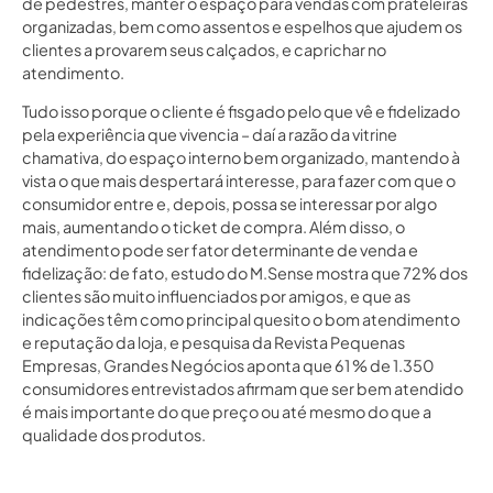
de pedestres, manter o espaço para vendas com prateleiras
organizadas, bem como assentos e espelhos que ajudem os
clientes a provarem seus calçados, e caprichar no
atendimento.
Tudo isso porque o cliente é fisgado pelo que vê e fidelizado
pela experiência que vivencia – daí a razão da vitrine
chamativa, do espaço interno bem organizado, mantendo à
vista o que mais despertará interesse, para fazer com que o
consumidor entre e, depois, possa se interessar por algo
mais, aumentando o ticket de compra. Além disso, o
atendimento pode ser fator determinante de venda e
fidelização: de fato, estudo do M.Sense mostra que 72% dos
clientes são muito influenciados por amigos, e que as
indicações têm como principal quesito o bom atendimento
e reputação da loja, e pesquisa da Revista Pequenas
Empresas, Grandes Negócios aponta que 61 % de 1.350
consumidores entrevistados afirmam que ser bem atendido
é mais importante do que preço ou até mesmo do que a
qualidade dos produtos.