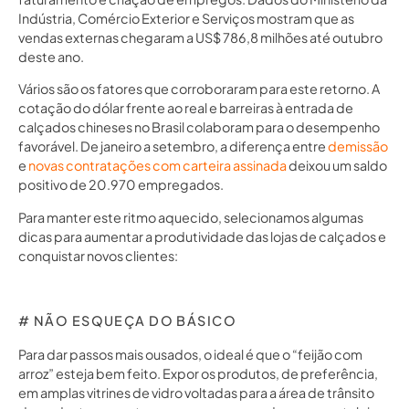
Indústria, Comércio Exterior e Serviços mostram que as
vendas externas chegaram a US$ 786,8 milhões até outubro
deste ano.
Vários são os fatores que corroboraram para este retorno. A
cotação do dólar frente ao real e barreiras à entrada de
calçados chineses no Brasil colaboram para o desempenho
favorável. De janeiro a setembro, a diferença entre
demissão
e
novas contratações com carteira assinada
deixou um saldo
positivo de 20.970 empregados.
Para manter este ritmo aquecido, selecionamos algumas
dicas para aumentar a produtividade das lojas de calçados e
conquistar novos clientes:
# NÃO ESQUEÇA DO BÁSICO
Para dar passos mais ousados, o ideal é que o “feijão com
arroz” esteja bem feito. Expor os produtos, de preferência,
em amplas vitrines de vidro voltadas para a área de trânsito