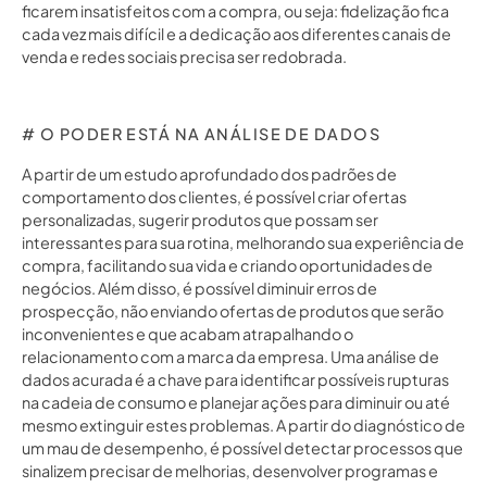
ficarem insatisfeitos com a compra, ou seja: fidelização fica
cada vez mais difícil e a dedicação aos diferentes canais de
venda e redes sociais precisa ser redobrada.
# O PODER ESTÁ NA ANÁLISE DE DADOS
A partir de um estudo aprofundado dos padrões de
comportamento dos clientes, é possível criar ofertas
personalizadas, sugerir produtos que possam ser
interessantes para sua rotina, melhorando sua experiência de
compra, facilitando sua vida e criando oportunidades de
negócios. Além disso, é possível diminuir erros de
prospecção, não enviando ofertas de produtos que serão
inconvenientes e que acabam atrapalhando o
relacionamento com a marca da empresa. Uma análise de
dados acurada é a chave para identificar possíveis rupturas
na cadeia de consumo e planejar ações para diminuir ou até
mesmo extinguir estes problemas. A partir do diagnóstico de
um mau de desempenho, é possível detectar processos que
sinalizem precisar de melhorias, desenvolver programas e