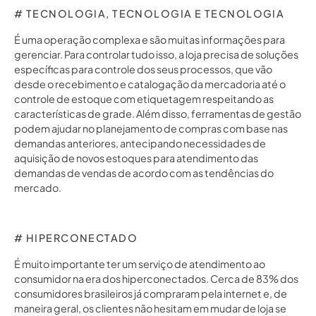
# TECNOLOGIA, TECNOLOGIA E TECNOLOGIA
É uma operação complexa e são muitas informações para
gerenciar. Para controlar tudo isso, a loja precisa de soluções
específicas para controle dos seus processos, que vão
desde o recebimento e catalogação da mercadoria até o
controle de estoque com etiquetagem respeitando as
características de grade. Além disso, ferramentas de gestão
podem ajudar no planejamento de compras com base nas
demandas anteriores, antecipando necessidades de
aquisição de novos estoques para atendimento das
demandas de vendas de acordo com as tendências do
mercado.
# HIPERCONECTADO
É muito importante ter um serviço de atendimento ao
consumidor na era dos hiperconectados. Cerca de 83% dos
consumidores brasileiros já compraram pela internet e, de
maneira geral, os clientes não hesitam em mudar de loja se