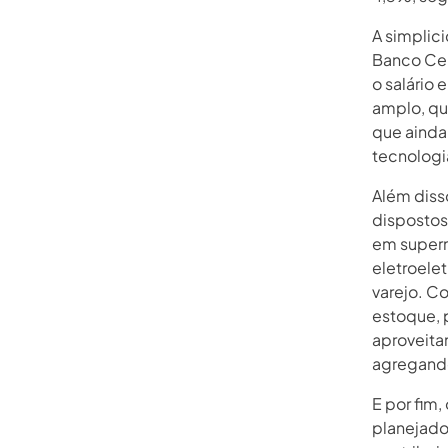
A simplic
Banco Cen
o salário
amplo, qu
que ainda
tecnologia
Além diss
dispostos
em superm
eletroele
varejo. C
estoque, p
aproveita
agregando 
E por fim
planejado