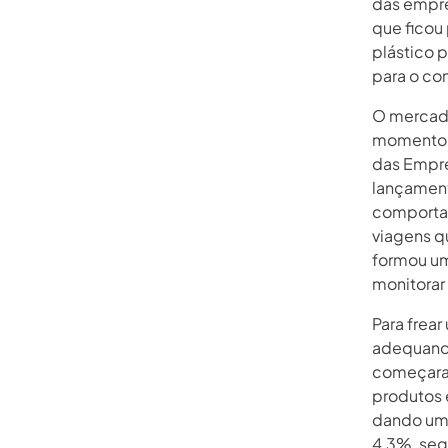
das empre
que ficou
plástico p
para o co
O mercado
momento c
das Empre
lançament
comportam
viagens q
formou um
monitorar 
Para frear
adequando
começaram
produtos 
dando um 
4,3%, seg