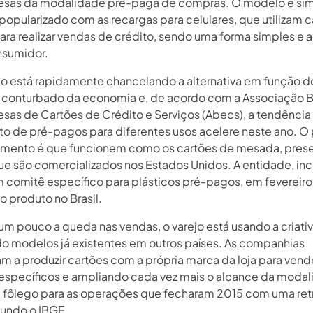
sas da modalidade pré-paga de compras. O modelo é simi
 popularizado com as recargas para celulares, que utilizam 
ara realizar vendas de crédito, sendo uma forma simples e a
nsumidor.
 está rapidamente chancelando a alternativa em função d
onturbado da economia e, de acordo com a Associação Br
sas de Cartões de Crédito e Serviços (Abecs), a tendência
o de pré-pagos para diferentes usos acelere neste ano. O 
ento é que funcionem como os cartões de mesada, prese
ue são comercializados nos Estados Unidos. A entidade, incl
 comitê específico para plásticos pré-pagos, em fevereiro
o produto no Brasil.
 um pouco a queda nas vendas, o varejo está usando a criati
 modelos já existentes em outros países. As companhias
 a produzir cartões com a própria marca da loja para vend
específicos e ampliando cada vez mais o alcance da modal
fôlego para as operações que fecharam 2015 com uma ret
undo o IBGE.