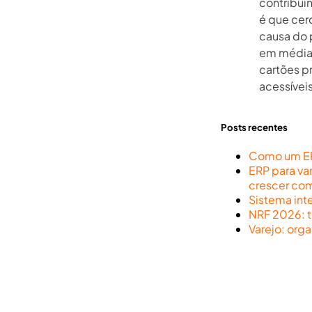
contribui
é que cer
causa do 
em média,
cartões p
acessíveis
Posts recentes
Como um ERP
ERP para va
crescer co
Sistema int
NRF 2026: t
Varejo: org