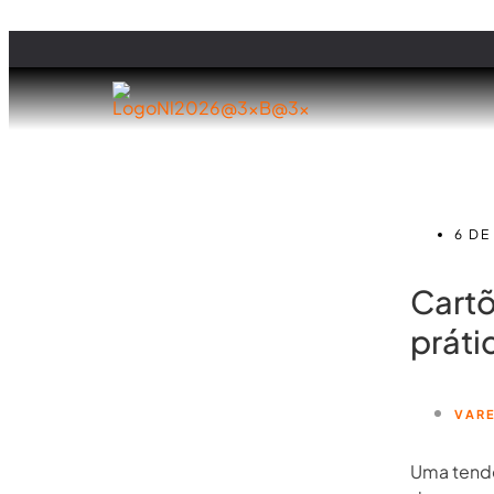
6 DE
Cartõ
práti
VAR
Uma tendê