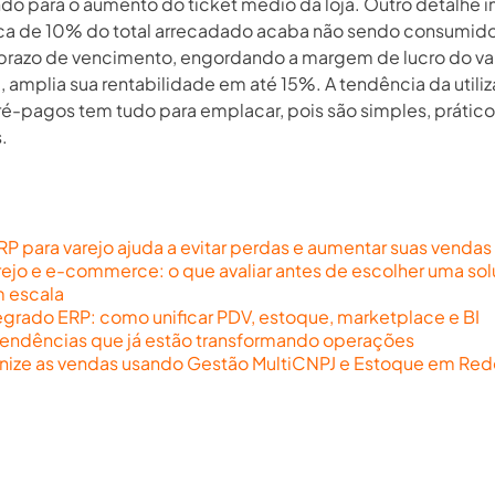
ndo para o aumento do ticket médio da loja. Outro detalhe 
ca de 10% do total arrecadado acaba não sendo consumido
prazo de vencimento, engordando a margem de lucro do va
 amplia sua rentabilidade em até 15%. A tendência da utili
ré-pagos tem tudo para emplacar, pois são simples, prático
.
 para varejo ajuda a evitar perdas e aumentar suas vendas
rejo e e-commerce: o que avaliar antes de escolher uma so
m escala
egrado ERP: como unificar PDV, estoque, marketplace e BI
endências que já estão transformando operações
anize as vendas usando Gestão MultiCNPJ e Estoque em Red