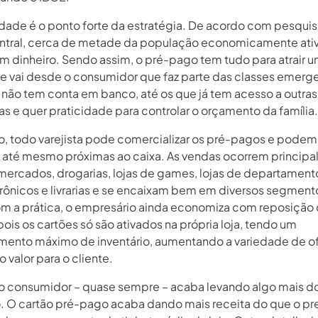
idade é o ponto forte da estratégia. De acordo com pesqui
tral, cerca de metade da população economicamente ati
 em dinheiro. Sendo assim, o pré-pago tem tudo para atrair 
e vai desde o consumidor que faz parte das classes emerg
 não tem conta em banco, até os que já tem acesso a outras
s e quer praticidade para controlar o orçamento da família.
o, todo varejista pode comercializar os pré-pagos e podem
 até mesmo próximas ao caixa. As vendas ocorrem princip
ercados, drogarias, lojas de games, lojas de departament
trônicos e livrarias e se encaixam bem em diversos segment
om a prática, o empresário ainda economiza com reposição
ois os cartões só são ativados na própria loja, tendo um
mento máximo de inventário, aumentando a variedade de of
valor para o cliente.
, o consumidor – quase sempre – acaba levando algo mais d
. O cartão pré-pago acaba dando mais receita do que o pre