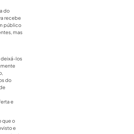
sa do
va recebe
um público
entes, mas
 deixá-los
almente
o,
os do
 de
erta e
o que o
visto e