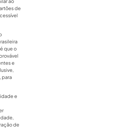
lar ao
cartões de
cessível
o
asileira
 é que o
provável
ntes e
usive,
, para
vidade e
er
idade,
ração de