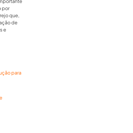
importante
 por
rejo que,
zação de
s e
lução para
e