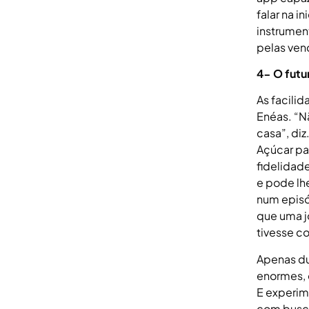
falar na i
instrumen
pelas ven
4- O futu
As facilid
Enéas. “N
casa”, di
Açúcar pa
fidelidad
e pode lh
num episó
que uma j
tivesse c
Apenas dua
enormes, 
E experim
com busca 