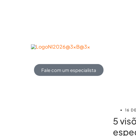
Conheça a NL
Soluções
Produtos
Fale com um especialista
16 D
5 vis
espec