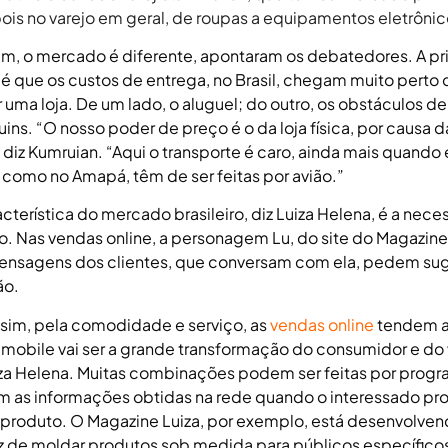
pois no varejo em geral, de roupas a equipamentos eletrônic
ém, o mercado é diferente, apontaram os debatedores. A pr
 é que os custos de entrega, no Brasil, chegam muito perto 
uma loja. De um lado, o aluguel; do outro, os obstáculos de 
uins. “O nosso poder de preço é o da loja física, por causa d
, diz Kumruian. “Aqui o transporte é caro, ainda mais quando
, como no Amapá, têm de ser feitas por avião.”
cterística do mercado brasileiro, diz Luiza Helena, é a nec
o. Nas vendas online, a personagem Lu, do site do Magazine 
nsagens dos clientes, que conversam com ela, pedem su
ão.
im, pela comodidade e serviço, as
vendas online
tendem a
o mobile vai ser a grande transformação do consumidor e do 
iza Helena. Muitas combinações podem ser feitas por prog
m as informações obtidas na rede quando o interessado pr
produto. O Magazine Luiza, por exemplo, está desenvolve
 de moldar produtos sob medida para públicos específico