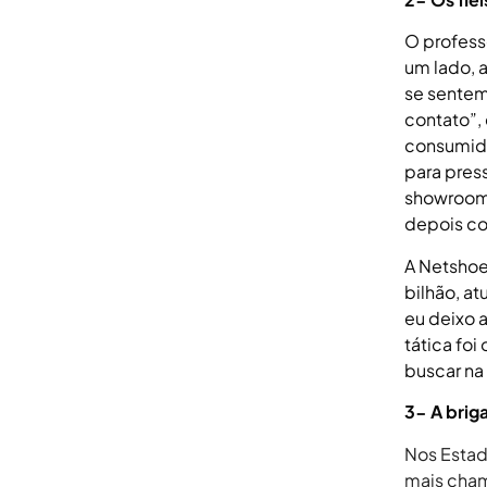
O profess
um lado, 
se sentem
contato”, 
consumido
para pres
showroomer
depois co
A Netshoe
bilhão, at
eu deixo 
tática fo
buscar na 
3- A briga
Nos Estad
mais cham