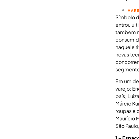
VAR
Símbolo d
entrou ul
também nu
consumido
naquele r
novas tec
concorren
segmento
Em um deb
varejo: E
país; Luiz
Márcio Ku
roupas e c
Maurício 
São Paulo,
1 – Espaç