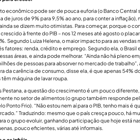
 econômico pode ser de pouca euforia (o Banco Central s
a de juros de 9% para 9,5% ao ano, para conter a inflação),
s ainda se dizem muito otimistas. Para começar, porque o c
 crescido à frente do PIB – nos 12 meses até agosto o placar
9%. Segundo Luiza Helena, o maior impacto para as vendas n
ês fatores: renda, crédito e emprego. Segundo ela, o Brasil
essas áreas, e ainda pode melhorar. “Ainda não há pleno e
ilhões de pessoas para absorver no mercado de trabalho”, 
a da carência de consumo, disse ela, é que apenas 54% do
s têm máquina de lavar roupa.
s Pestana, a questão do crescimento é um pouco diferente,
mente no setor de alimentos (o grupo também responde pe
lo Ponto Frio). “Não estou nem aí para o PIB, tenho mais é qu
cado.” Traduzindo: mesmo que o país cresça pouco, há mu
ra o grupo evoluir, ganhando participação que hoje está n
enas, pouco eficientes, várias até informais.
 e os infiéis