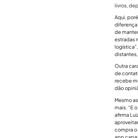
livros, de
Aqui, por
diferença
de manter 
estradas r
logística”
distantes
Outra cara
de contat
recebe me
dão opini
Mesmo ass
mais. “E 
afirma Lu
aproveita
compra o 
app capaz