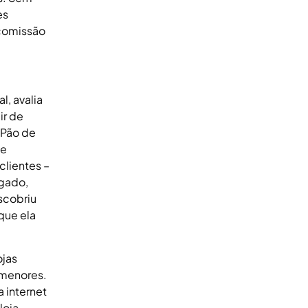
es
 comissão
l, avalia
ir de
 Pão de
de
clientes –
rgado,
scobriu
que ela
ojas
 menores.
 internet
loja