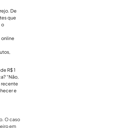
rejo. De
ntes que
 o
 online
utos,
de R$ 1
ca? “Não,
 recente
nhecer e
o. O caso
meiro em