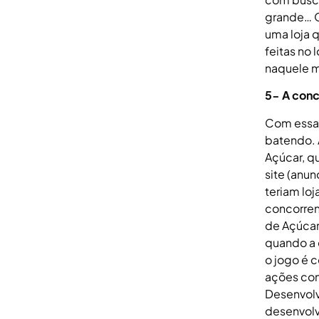
grande… O
uma loja 
feitas no 
naquele 
5- A conc
Com essa 
batendo. 
Açúcar, q
site (anu
teriam lo
concorren
de Açúcar
quando a 
o jogo é 
ações conj
Desenvolv
desenvolv