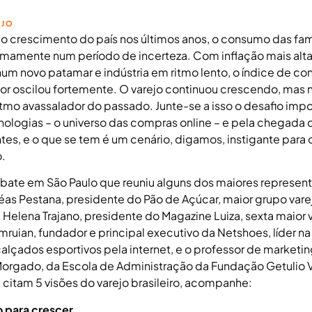
EJO
o crescimento do país nos últimos anos, o consumo das fam
timamente num período de incerteza. Com inflação mais alta
m novo patamar e indústria em ritmo lento, o índice de co
r oscilou fortemente. O varejo continuou crescendo, mas 
itmo avassalador do passado. Junte-se a isso o desafio imp
nologias – o universo das compras online – e pela chegada 
tes, e o que se tem é um cenário, digamos, instigante para 
.
ate em São Paulo que reuniu alguns dos maiores represen
néas Pestana, presidente do Pão de Açúcar, maior grupo vare
a Helena Trajano, presidente do Magazine Luiza, sexta maior v
mruian, fundador e principal executivo da Netshoes, líder n
alçados esportivos pela internet, e o professor de marketin
Morgado, da Escola de Administração da Fundação Getulio 
 citam 5 visões do varejo brasileiro, acompanhe:
o para crescer