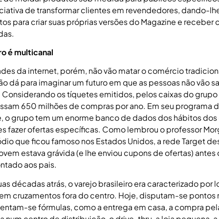
niciativa de transformar clientes em revendedores, dando-lh
tos para criar suas próprias versões do Magazine e receber
das.
ro é multicanal
ades da internet, porém, não vão matar o comércio tradiciona
ão dá para imaginar um futuro em que as pessoas não vão sa
z. Considerando os tíquetes emitidos, pelos caixas do grupo
ssam 650 milhões de compras por ano. Em seu programa 
e, o grupo tem um enorme banco de dados dos hábitos dos 
es fazer ofertas específicas. Como lembrou o professor Mo
dio que ficou famoso nos Estados Unidos, a rede Target de
ovem estava grávida (e lhe enviou cupons de ofertas) antes 
ontado aos pais.
s décadas atrás, o varejo brasileiro era caracterizado por l
em cruzamentos fora do centro. Hoje, disputam-se pontos
entam-se fórmulas, como a entrega em casa, a compra pela
num centro de distribuição, o drive-thru, a loja pequena, a 