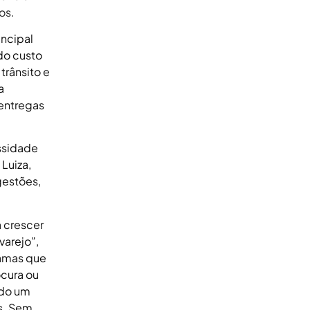
os.
incipal
do custo
trânsito e
a
 entregas
essidade
Luiza,
gestões,
 crescer
varejo”,
ramas que
ocura ou
ndo um
s. Sem