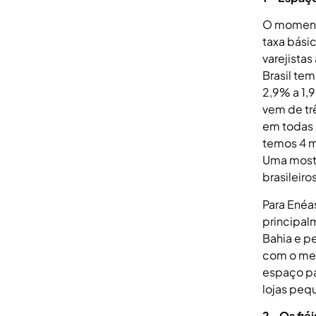
O momento
taxa básic
varejista
Brasil tem
2,9% a 1,
vem de tr
em todas 
temos 4 m
Uma mostr
brasileiro
Para Enéa
principal
Bahia e pe
com o mer
espaço pa
lojas pequ
2- Os fiéis