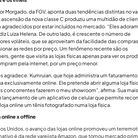
or Morgado, da FGV, aponta duas tendências distintas no va
a ascensão da nova classe C produziu uma multidão de clie
 agradecidos por estar incluídos no mercado. “Eles adoram
diz Luiza Helena. De outro lado, é crescente o número de
res voláteis, que se aproveitam da facilidade das compras
sionar as redes por preço. Um fenômeno recente são os
s, gente que visita as lojas físicas apenas para ver os prod
mpram pela internet, por um preço menor.
s agradece. Kumruian, que hoje administra um faturamento 
ua exclusivamente online. Ele pretende abrir alguma loja físi
as concorrentes fazerem o meu showroom”, afirma. Sua mais
i o lançamento de um aplicativo de celular que permite reco
loja online um tênis fotografado numa loja física.
 online x offline
os Unidos, o avanço das lojas online promoveu um terremot
ativo é da rede varejista Amazon, que tomou mercado pri