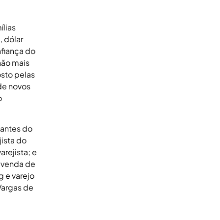
ílias
, dólar
nfiança do
não mais
osto pelas
de novos
o
tantes do
jista do
arejista; e
a venda de
g e varejo
Vargas de