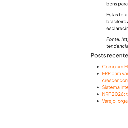
bens para 
Estas for
brasileir
esclarec
Fonte: h
tendencia
Posts recent
Como um ERP
ERP para va
crescer co
Sistema int
NRF 2026: t
Varejo: org