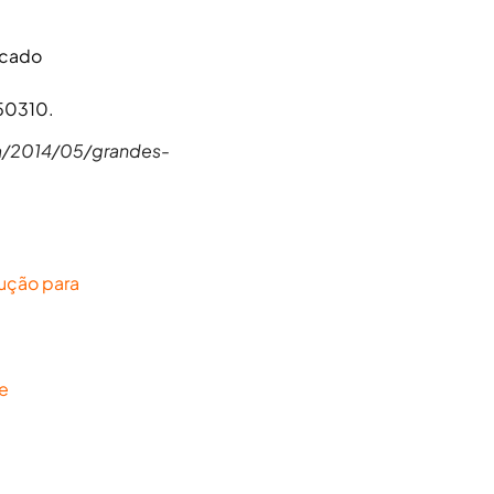
rcado
150310.
a/2014/05/grandes-
lução para
e