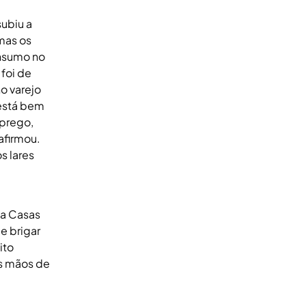
ubiu a
 mas os
onsumo no
 foi de
o varejo
 está bem
mprego,
afirmou.
s lares
la Casas
e brigar
ito
as mãos de