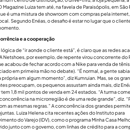
 Magazine Luiza tem até, na favela de Paraisópolis, em São 
que é uma mistura de showroom com compras pela internet
local. Segundo Enéas, o desafio é estar no lugar que o clien
momento.
orrência e a cooperação
lógica de “ir aonde o cliente está”, é claro que as redes a
A Netshoes, por exemplo, de repente virou concorrente do 
ue acabou de fechar acordo com a Nike para venda de tênis
nciado em primeira mão no debate). “É normal, a gente sabia
ja própria em algum momento”, diz Kumruian. Mas, se os gra
tes preocupam, os pequenos assustam ainda mais, diz Ené
 tem 1,8 mil pontos de venda em 24 estados. “A turma co
concorrência na microrregião é de uma rede grande”, diz. “
com as mesmas regras.” A concorrência dos grandes permit
untas. Luiza Helena cita recentes ações do Instituto para
imento do Varejo (IDV), como o programa Minha Casa Melho
ido junto com o governo, com linhas de crédito para a com