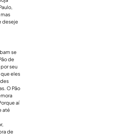
Paulo,
, mas
te deseje
cabam se
Pão de
 por seu
 que eles
ndes
as. O Pão
memora
Porque aí
e até
r,
pra de