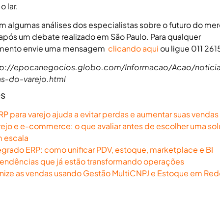
o lar.
am algumas análises dos especialistas sobre o futuro do me
o após um debate realizado em São Paulo. Para qualquer
imento envie uma mensagem
clicando aqui
ou ligue 011 26
ttp://epocanegocios.globo.com/Informacao/Acao/notici
s-do-varejo.html
es
 para varejo ajuda a evitar perdas e aumentar suas vendas
rejo e e-commerce: o que avaliar antes de escolher uma so
m escala
egrado ERP: como unificar PDV, estoque, marketplace e BI
endências que já estão transformando operações
anize as vendas usando Gestão MultiCNPJ e Estoque em Red