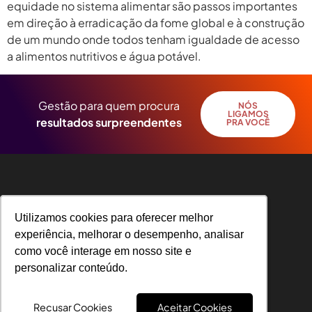
equidade no sistema alimentar são passos importantes
em direção à erradicação da fome global e à construção
de um mundo onde todos tenham igualdade de acesso
a alimentos nutritivos e água potável.
Gestão para quem procura
NÓS
LIGAMOS
resultados surpreendentes
PRA VOCÊ
Utilizamos cookies para oferecer melhor
Utilizamos cookies para oferecer melhor
experiência, melhorar o desempenho, analisar
experiência, melhorar o desempenho, analisar
como você interage em nosso site e
como você interage em nosso site e
R. Angelo Michelin, 31 – Universitário, Caxias
personalizar conteúdo.
personalizar conteúdo.
do Sul – RS, CEP 95041-050
Recusar Cookies
Recusar Cookies
Aceitar Cookies
Aceitar Cookies