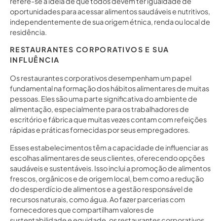
refere-se à ideia de que todos devem ter igualdade de
oportunidades para acessar alimentos saudáveis e nutritivos,
independentemente de sua origem étnica, renda ou local de
residência.
RESTAURANTES CORPORATIVOS E SUA
INFLUÊNCIA
Os restaurantes corporativos desempenham um papel
fundamental na formação dos hábitos alimentares de muitas
pessoas. Eles são uma parte significativa do ambiente de
alimentação, especialmente para os trabalhadores de
escritório e fábrica que muitas vezes contam com refeições
rápidas e práticas fornecidas por seus empregadores.
Esses estabelecimentos têm a capacidade de influenciar as
escolhas alimentares de seus clientes, oferecendo opções
saudáveis e sustentáveis. Isso inclui a promoção de alimentos
frescos, orgânicos e de origem local, bem como a redução
do desperdício de alimentos e a gestão responsável de
recursos naturais, como água. Ao fazer parcerias com
fornecedores que compartilham valores de
sustentabilidade e equidade, os restaurantes corporativos