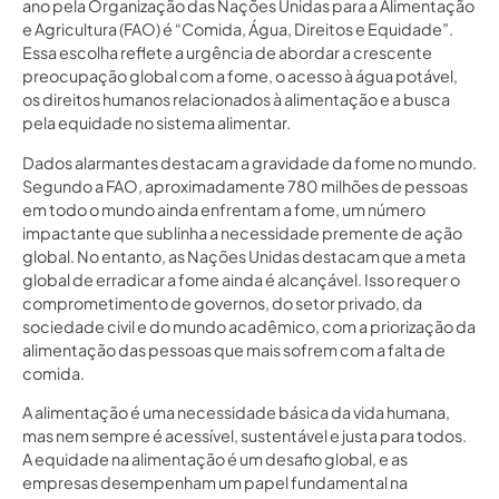
ano pela Organização das Nações Unidas para a Alimentação
e Agricultura (FAO) é “Comida, Água, Direitos e Equidade”.
Essa escolha reflete a urgência de abordar a crescente
preocupação global com a fome, o acesso à água potável,
os direitos humanos relacionados à alimentação e a busca
pela equidade no sistema alimentar.
Dados alarmantes destacam a gravidade da fome no mundo.
Segundo a FAO, aproximadamente 780 milhões de pessoas
em todo o mundo ainda enfrentam a fome, um número
impactante que sublinha a necessidade premente de ação
global. No entanto, as Nações Unidas destacam que a meta
global de erradicar a fome ainda é alcançável. Isso requer o
comprometimento de governos, do setor privado, da
sociedade civil e do mundo acadêmico, com a priorização da
alimentação das pessoas que mais sofrem com a falta de
comida.
A alimentação é uma necessidade básica da vida humana,
mas nem sempre é acessível, sustentável e justa para todos.
A equidade na alimentação é um desafio global, e as
empresas desempenham um papel fundamental na