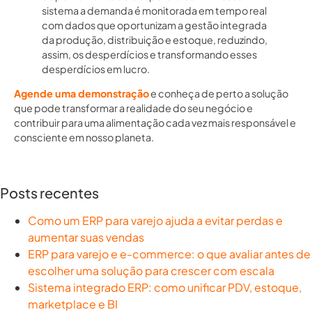
sistema a demanda é monitorada em tempo real
com dados que oportunizam a gestão integrada
da
produção, distribuição
e
estoque
, reduzindo,
assim, os desperdícios e transformando esses
desperdícios em lucro.
Agende uma demonstração
e conheça de perto a solução
que pode transformar a realidade do seu negócio e
contribuir para uma alimentação cada vez mais responsável e
consciente em nosso planeta.
Posts recentes
Como um ERP para varejo ajuda a evitar perdas e
aumentar suas vendas
ERP para varejo e e-commerce: o que avaliar antes de
escolher uma solução para crescer com escala
Sistema integrado ERP: como unificar PDV, estoque,
marketplace e BI