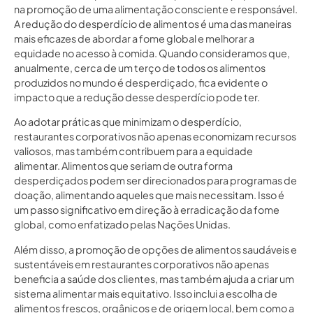
na promoção de uma alimentação consciente e responsável.
A redução do desperdício de alimentos é uma das maneiras
mais eficazes de abordar a fome global e melhorar a
equidade no acesso à comida. Quando consideramos que,
anualmente, cerca de um terço de todos os alimentos
produzidos no mundo é desperdiçado, fica evidente o
impacto que a redução desse desperdício pode ter.
Ao adotar práticas que minimizam o desperdício,
restaurantes corporativos não apenas economizam recursos
valiosos, mas também contribuem para a equidade
alimentar. Alimentos que seriam de outra forma
desperdiçados podem ser direcionados para programas de
doação, alimentando aqueles que mais necessitam. Isso é
um passo significativo em direção à erradicação da fome
global, como enfatizado pelas Nações Unidas.
Além disso, a promoção de opções de alimentos saudáveis e
sustentáveis em restaurantes corporativos não apenas
beneficia a saúde dos clientes, mas também ajuda a criar um
sistema alimentar mais equitativo. Isso inclui a escolha de
alimentos frescos, orgânicos e de origem local, bem como a