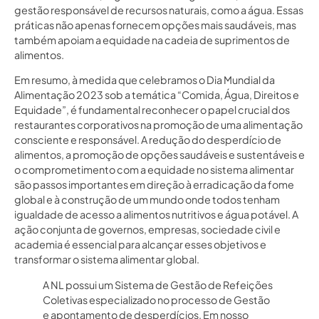
gestão responsável de recursos naturais, como a água. Essas
práticas não apenas fornecem opções mais saudáveis, mas
também apoiam a equidade na cadeia de suprimentos de
alimentos.
Em resumo, à medida que celebramos o Dia Mundial da
Alimentação 2023 sob a temática “Comida, Água, Direitos e
Equidade”, é fundamental reconhecer o papel crucial dos
restaurantes corporativos na promoção de uma alimentação
consciente e responsável. A redução do desperdício de
alimentos, a promoção de opções saudáveis e sustentáveis e
o comprometimento com a equidade no sistema alimentar
são passos importantes em direção à erradicação da fome
global e à construção de um mundo onde todos tenham
igualdade de acesso a alimentos nutritivos e água potável. A
ação conjunta de governos, empresas, sociedade civil e
academia é essencial para alcançar esses objetivos e
transformar o sistema alimentar global.
A NL possui um Sistema de Gestão de Refeições
Coletivas especializado no processo de Gestão
e apontamento de desperdícios.
Em nosso