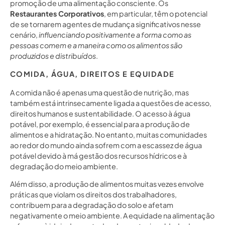
promoção de uma alimentação consciente. Os
Restaurantes Corporativos
, em particular, têm o potencial
de se tornarem agentes de mudança significativos nesse
cenário,
influenciando positivamente a forma como as
pessoas comem e a maneira como os alimentos são
produzidos e distribuídos
.
COMIDA, ÁGUA, DIREITOS E EQUIDADE
A comida não é apenas uma questão de nutrição, mas
também está intrinsecamente ligada a questões de acesso,
direitos humanos e sustentabilidade. O acesso à água
potável, por exemplo, é essencial para a produção de
alimentos e a hidratação. No entanto, muitas comunidades
ao redor do mundo ainda sofrem com a escassez de água
potável devido à má gestão dos recursos hídricos e à
degradação do meio ambiente.
Além disso, a produção de alimentos muitas vezes envolve
práticas que violam os direitos dos trabalhadores,
contribuem para a degradação do solo e afetam
negativamente o meio ambiente. A equidade na alimentação