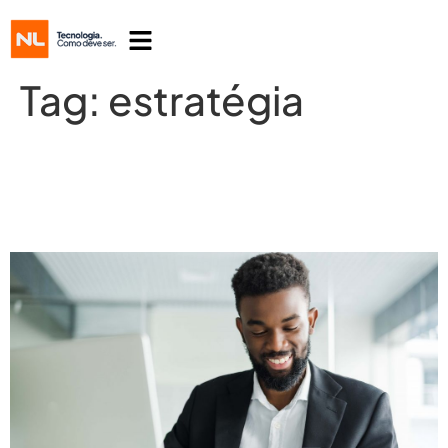
Tag:
estratégia
6 estratégias de e-commerce para
varejistas