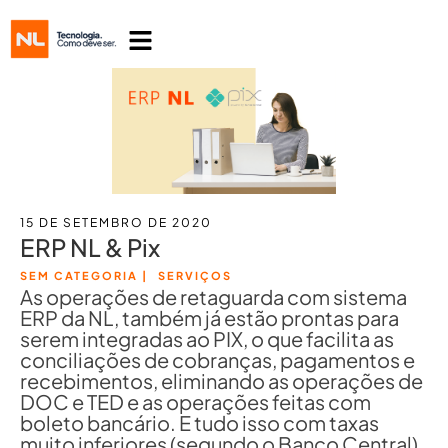
15 DE SETEMBRO DE 2020
ERP NL & Pix
SEM CATEGORIA
|
SERVIÇOS
As operações de retaguarda com sistema
ERP da NL, também já estão prontas para
serem integradas ao PIX, o que facilita as
conciliações de cobranças, pagamentos e
recebimentos, eliminando as operações de
DOC e TED e as operações feitas com
boleto bancário. E tudo isso com taxas
muito inferiores (segundo o Banco Central),