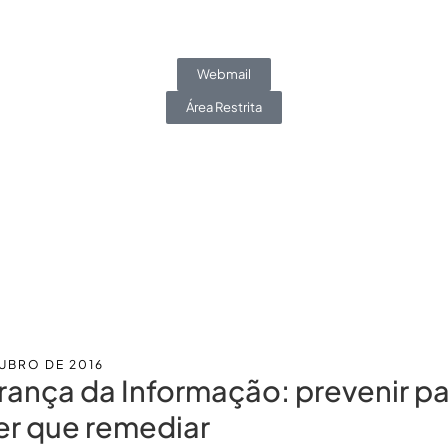
Webmail
Área Restrita
Blog
Trabalhe Conosco
TUBRO DE 2016
ança da Informação: prevenir pa
er que remediar