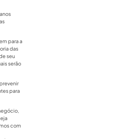
 anos
as
rem para a
oria das
 de seu
ais serão
prevenir
ntes para
negócio,
eja
damos com