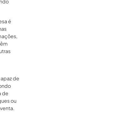
ando
esa é
has
rmações,
 têm
utras
 capaz de
pondo
a de
ques ou
venta.