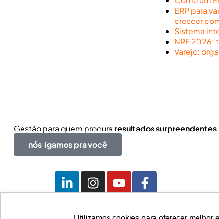
Como um ERP
ERP para va
crescer co
Sistema int
NRF 2026: t
Varejo: org
Gestão para quem procura
resultados surpreendentes
nós ligamos pra você
R. Angelo Michelin, 31
Utilizamos cookies para oferecer melhor 
Utilizamos cookies para oferecer melhor 