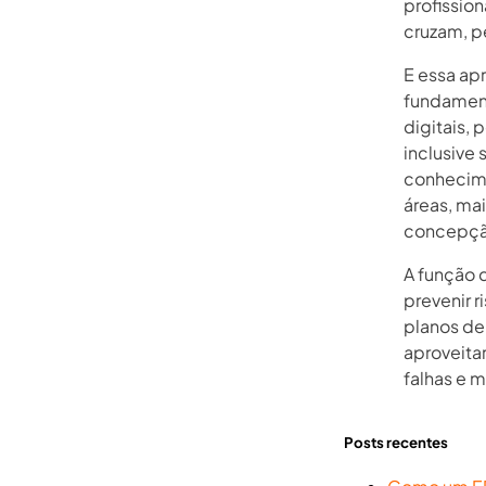
profission
cruzam, p
E essa ap
fundament
digitais,
inclusive 
conhecime
áreas, mai
concepção
A função 
prevenir r
planos de
aproveita
falhas e 
Posts recentes