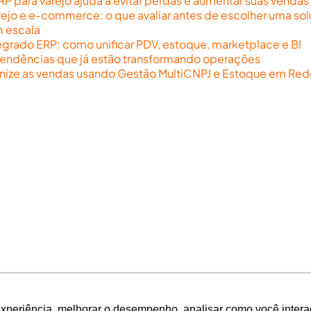
 para varejo ajuda a evitar perdas e aumentar suas vendas
rejo e e-commerce: o que avaliar antes de escolher uma so
m escala
egrado ERP: como unificar PDV, estoque, marketplace e BI
endências que já estão transformando operações
anize as vendas usando Gestão MultiCNPJ e Estoque em Red
experiência, melhorar o desempenho, analisar como você intera
experiência, melhorar o desempenho, analisar como você intera