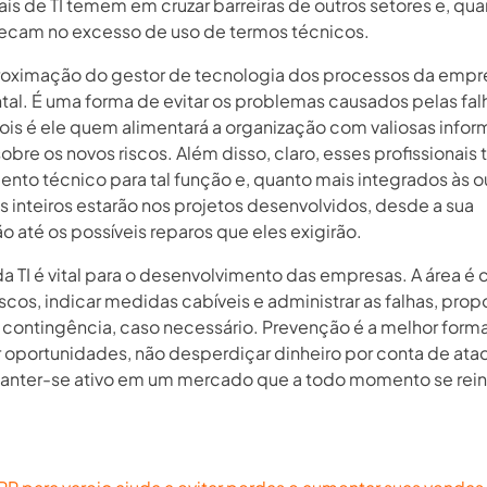
ais de TI temem em cruzar barreiras de outros setores e, qu
ecam no excesso de uso de termos técnicos.
roximação do gestor de tecnologia dos processos da empr
al. É uma forma de evitar os problemas causados pelas fal
 pois é ele quem alimentará a organização com valiosas info
sobre os novos riscos. Além disso, claro, esses profissionais
nto técnico para tal função e, quanto mais integrados às o
s inteiros estarão nos projetos desenvolvidos, desde a sua
 até os possíveis reparos que eles exigirão.
da TI é vital para o desenvolvimento das empresas. A área é
iscos, indicar medidas cabíveis e administrar as falhas, pro
 contingência, caso necessário. Prevenção é a melhor form
r oportunidades, não desperdiçar dinheiro por conta de ata
manter-se ativo em um mercado que a todo momento se rein