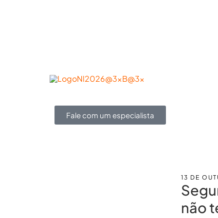
Conheça a NL
Soluções
Produtos
Fale com um especialista
13 DE OU
Segur
não t