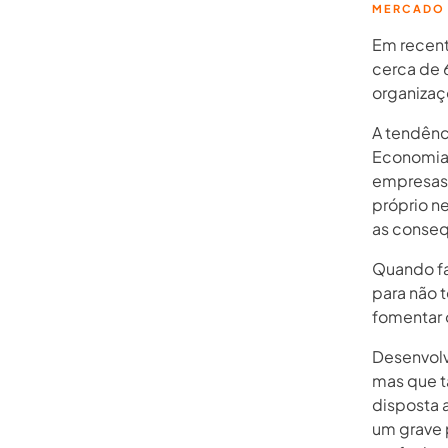
MERCADO
Em recent
cerca de 6
organizaç
A tendênc
Economia 
empresas 
próprio ne
as conseq
Quando fa
para não 
fomentar 
Desenvolv
mas que t
disposta 
um grave 