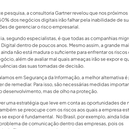
e pesquisa, a consultoria Gartner revelou que nos próximos
0% dos negócios digitais irão falhar pela inabilidade de su
ões de gerenciar o risco empresarial.
ia, segundo especialistas, é que todas as companhias mig
Digital dentro de poucos anos. Mesmo assim, a grande mai
ainda não está madura o suficiente para enfrentar os riscos
gócio, além de avaliar mal quais ameaças irão se expor e qu
uências das suas tomadas de decisão.
lamos em Segurança da Informação, a melhor alternativa é 
ter de remediar. Para isso, são necessárias medidas importa
o desenvolvimento, mas de olho na proteção.
er uma estratégia que leve em conta as oportunidades de 
ambém se preocupe com os riscos aos quais a empresa est
a se expor é fundamental. No Brasil, por exemplo, ainda li
problema de comunicação dentro das empresas, pois os