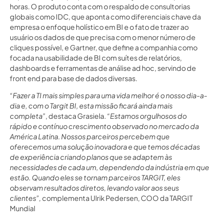
horas. O produto conta com o respaldo de consultorias
globais como IDC, que aponta como diferenciais chave da
empresa o enfoque holístico em BI e o fato de trazer ao
usuário os dados de que precisa com o menor número de
cliques possível, e Gartner, que define a companhia como
focada na usabilidade de BI com suítes de relatórios,
dashboards e ferramentas de análise ad hoc, servindo de
front end para base de dados diversas.
“Fazer a TI mais simples para uma vida melhor é o nosso dia-a-
dia e, com o Targit BI, esta missão ficará ainda mais
completa”
, destaca Grasiela.
“Estamos orgulhosos do
rápido e contínuo crescimento observado no mercado da
América Latina. Nossos parceiros percebem que
oferecemos uma solução inovadora e que temos décadas
de experiência criando planos que se adaptem às
necessidades de cada um, dependendo da indústria em que
estão. Quando eles se tornam parceiros TARGIT, eles
observam resultados diretos, levando valor aos seus
clientes”,
complementa Ulrik Pedersen, COO da TARGIT
Mundial