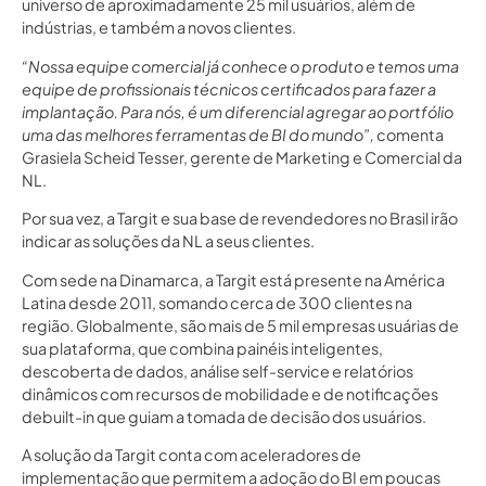
universo de aproximadamente 25 mil usuários, além de
indústrias, e também a novos clientes.
“Nossa equipe comercial já conhece o produto e temos uma
equipe de profissionais técnicos certificados para fazer a
implantação. Para nós, é um diferencial agregar ao portfólio
uma das melhores ferramentas de BI do mundo”,
comenta
Grasiela Scheid Tesser, gerente de Marketing e Comercial da
NL.
Por sua vez, a Targit e sua base de revendedores no Brasil irão
indicar as soluções da NL a seus clientes.
Com sede na Dinamarca, a Targit está presente na América
Latina desde 2011, somando cerca de 300 clientes na
região. Globalmente, são mais de 5 mil empresas usuárias de
sua plataforma, que combina painéis inteligentes,
descoberta de dados, análise self-service e relatórios
dinâmicos com recursos de mobilidade e de notificações
debuilt-in que guiam a tomada de decisão dos usuários.
A solução da Targit conta com aceleradores de
implementação que permitem a adoção do BI em poucas