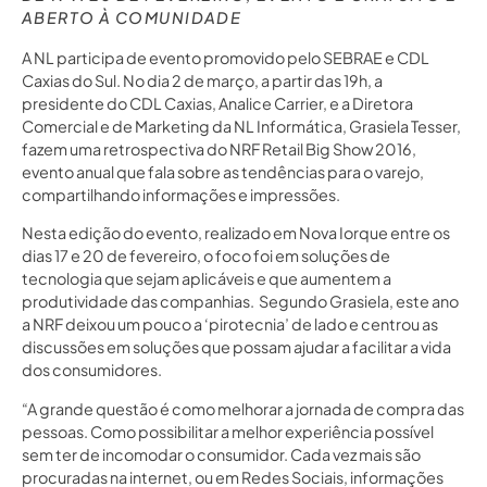
ABERTO À COMUNIDADE
A NL participa de evento promovido pelo SEBRAE e CDL
Caxias do Sul. No dia 2 de março, a partir das 19h, a
presidente do CDL Caxias, Analice Carrier, e a Diretora
Comercial e de Marketing da NL Informática, Grasiela Tesser,
fazem uma retrospectiva do NRF Retail Big Show 2016,
evento anual que fala sobre as tendências para o varejo,
compartilhando informações e impressões.
Nesta edição do evento, realizado em Nova Iorque entre os
dias 17 e 20 de fevereiro, o foco foi em soluções de
tecnologia que sejam aplicáveis e que aumentem a
produtividade das companhias. Segundo Grasiela, este ano
a NRF deixou um pouco a ‘pirotecnia’ de lado e centrou as
discussões em soluções que possam ajudar a facilitar a vida
dos consumidores.
“A grande questão é como melhorar a jornada de compra das
pessoas. Como possibilitar a melhor experiência possível
sem ter de incomodar o consumidor. Cada vez mais são
procuradas na internet, ou em Redes Sociais, informações