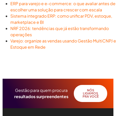
ERP para varejo e e-commerce: o que avaliar antes de
escolher uma solução para crescer com escala
Sistema integrado ERP: como unificar PDV, estoque,
marketplace e BI
NRF 2026: tendências que já estão transformando
operações
Varejo: organize as vendas usando Gestão MultiCNPJ e
Estoque em Rede
Gestão para quem procura
NÓS
LIGAMOS
resultados surpreendentes
PRA VOCÊ