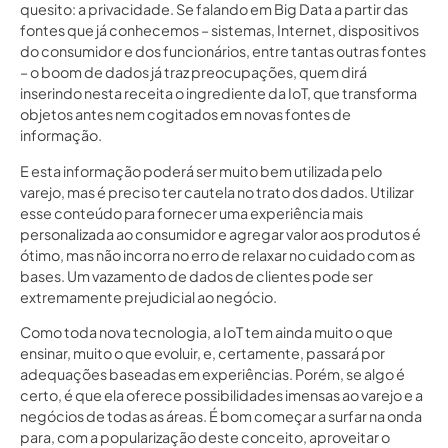
quesito: a privacidade. Se falando em Big Data a partir das
fontes que já conhecemos – sistemas, Internet, dispositivos
do consumidor e dos funcionários, entre tantas outras fontes
– o boom de dados já traz preocupações, quem dirá
inserindo nesta receita o ingrediente da IoT, que transforma
objetos antes nem cogitados em novas fontes de
informação.
E esta informação poderá ser muito bem utilizada pelo
varejo, mas é preciso ter cautela no trato dos dados. Utilizar
esse conteúdo para fornecer uma experiência mais
personalizada ao consumidor e agregar valor aos produtos é
ótimo, mas não incorra no erro de relaxar no cuidado com as
bases. Um vazamento de dados de clientes pode ser
extremamente prejudicial ao negócio.
Como toda nova tecnologia, a IoT tem ainda muito o que
ensinar, muito o que evoluir, e, certamente, passará por
adequações baseadas em experiências. Porém, se algo é
certo, é que ela oferece possibilidades imensas ao varejo e a
negócios de todas as áreas. É bom começar a surfar na onda
para, com a popularização deste conceito, aproveitar o