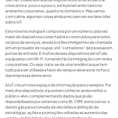
crescente e, pouco a pouco, está penetrando tanto no
ambiente corporativo, quanto no doméstico. Mas vamos
com calma, algumas coisas ainda precisam ser esclarecidas
sobre IoT.
Esta nova tecnologia é composta por um número cada vez
maior de dispositivos conectados e construídos para todos
os tipos de serviços, desde botões inteligentes de chamada
em um provador de roupas, até “contadores” de pessoas em
portas de entrada. E muitos desses dispositivos de IoT são
equipados com Wi-Fi, tornando fácil a integração com redes
corporativas. Ou seja: trata-se de uma tendência que tem
tudo para ser utilizada a favor do varejo e deve estar no foco
das empresas deste setor.
A IoT cria um novo espaço de informação para o varejista. Por
meio dos dispositivos, é possível conhecer ainda melhor o
público-alvo, complementando dados que já são
disponibilizados por sistemas como BI, CRM, entre outros, e
dando gás para a tomada de decisões e definição de
estratégias, ações e promoções voltadas ao aumento das
vendas, da fidelidade dos clientes e à melhoria da