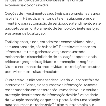
experiência do consumidor.
Opções de investimentos saudáveis para o varejo nesta área
não faltam. Há equipamentos de telemetria, sensores de
inventário para automação de serviços de atendimento e até
gadgets para monitoramento de tempo do cliente nas lojas
e sistemas de localização.
É válido pensar, ainda, em otimizar a conectividade, afinal,
sem uma boa rede, não há boa IoT. E este investimento em
infraestrutura trará ganhos ao varejo como um todo,
melhorando a disponibilidade de aplicações operacionais
críticas e agregando agilidade e automação ao negócio.
Nisso, o incremento da produtividade e a redução de custos
pode vir como resultado imediato.
Outra área que não pode ser descuidada, quando se fala de
Internet das Coisas, é a segurança da informação. As novas
redes baseadas em sensores são um modelo que dificulta a
proteção dos sistemas de informação devido à velocidade
da evolução tecnológica que as suporta. Assim, uma solução
para segurança de redes na IoT é algo muito complexo, e