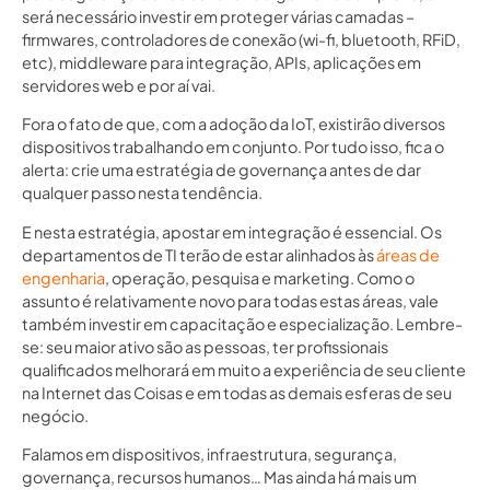
será necessário investir em proteger várias camadas –
firmwares, controladores de conexão (wi-fi, bluetooth, RFiD,
etc), middleware para integração, APIs, aplicações em
servidores web e por aí vai.
Fora o fato de que, com a adoção da IoT, existirão diversos
dispositivos trabalhando em conjunto. Por tudo isso, fica o
alerta: crie uma estratégia de governança antes de dar
qualquer passo nesta tendência.
E nesta estratégia, apostar em integração é essencial. Os
departamentos de TI terão de estar alinhados às
áreas de
engenharia
, operação, pesquisa e marketing. Como o
assunto é relativamente novo para todas estas áreas, vale
também investir em capacitação e especialização. Lembre-
se: seu maior ativo são as pessoas, ter profissionais
qualificados melhorará em muito a experiência de seu cliente
na Internet das Coisas e em todas as demais esferas de seu
negócio.
Falamos em dispositivos, infraestrutura, segurança,
governança, recursos humanos… Mas ainda há mais um