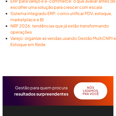
ERP para varejo e e-commerce: o que avaliar antes de
escolher uma solução para crescer com escala
Sistema integrado ERP: como unificar PDV, estoque,
marketplace e BI
NRF 2026: tendências que já estão transformando
operações
Varejo: organize as vendas usando Gestão MultiCNPJ e
Estoque em Rede
Gestão para quem procura
NÓS
LIGAMOS
resultados surpreendentes
PRA VOCÊ