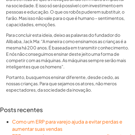
na sociedade. E isso só será possível com investimento em
pessoas e educação. O que os robôs puderem substituir, o
farão. Mas isso não vale para o que é humano – sentimentos,
capacidades, emoções.
Para concluir esta ideia, deixo as palavras do fundador do
Alibaba, Jack Ma: “A maneira como ensinamos as crianças é a
mesma há 200 anos. É baseada em transmitir conhecimento.
E nós não conseguimos ensinar deste jeito uma forma de
competir com as máquinas. As máquinas sempre serão mais
inteligentes que os homens”.
Portanto, busquemos ensinar diferente, desde cedo, as
nossas crianças. Para que sejamos os atores, não meros
espectadores, da sociedade da inovação.
Posts recentes
Como um ERP para varejo ajuda a evitar perdas e
aumentar suas vendas