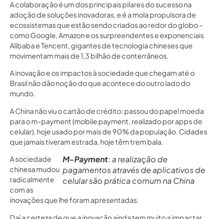
A colaboração é um dos principais pilares do sucesso na
adoção de soluções inovadoras, e é a mola propulsora de
ecossistemas que estão sendo criados ao redor do globo –
como Google, Amazon e os surpreendentes e exponenciais
Alibaba e Tencent, gigantes de tecnologia chineses que
movimentam mais de 1,3 bilhão de conterrâneos.
A inovação e os impactos à sociedade que chegam até o
Brasil não dão noção do que acontece do outro lado do
mundo.
A China não viu o cartão de crédito: passou do papel moeda
para o m-payment (mobile payment, realizado por apps de
celular), hoje usado por mais de 90% da população. Cidades
que jamais tiveram estrada, hoje têm trem bala.
M-Payment
: a realização de
A sociedade
chinesa mudou
pagamentos através de aplicativos de
radicalmente
celular são prática comum na China
com as
inovações que lhe foram apresentadas.
Daí a certeza de que a inovação ainda tem muito a impactar