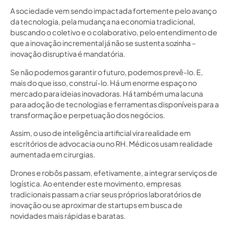
A sociedade vem sendo impactada fortemente pelo avanço
da tecnologia, pela mudança na economia tradicional,
buscando o coletivo e o colaborativo, pelo entendimento de
que a inovação incremental já não se sustenta sozinha –
inovação disruptiva é mandatória.
Se não podemos garantir o futuro, podemos prevê-lo. E,
mais do que isso, construí-lo. Há um enorme espaço no
mercado para ideias inovadoras. Há também uma lacuna
para adoção de tecnologias e ferramentas disponíveis para a
transformação e perpetuação dos negócios.
Assim, o uso de inteligência artificial vira realidade em
escritórios de advocacia ou no RH. Médicos usam realidade
aumentada em cirurgias.
Drones e robôs passam, efetivamente, a integrar serviços de
logística. Ao entender este movimento, empresas
tradicionais passam a criar seus próprios laboratórios de
inovação ou se aproximar de startups em busca de
novidades mais rápidas e baratas.