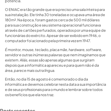
potência.
O ENIAC era tão grande que era preciso uma sala inteira para
sua instalação. Ele tinha 30 toneladas e ocupava uma área de
180m². Na época, foram gastos cerca de 500 mil dólares
para sua construção e seu sistema operacional funcionava
através de cartões perfurados, operados por uma equipe de
funcionárias do exército. Apesar de ser exibido em 1946, o
computador foi acionado pela primeira vez em 1947.
É monitor, mouse, teclado, placa mãe, hardware, software,
servidor e outras inúmeras palavras que nem imaginamos que
existem. Aliás, essas são apenas algumas que surgiram
depois que a informática apareceu e para quem não é da
área, parece mais outra língua.
Então, no dia 15 de agosto é comemorado o dia da
informática e devemos celebrar nesta data a sua importância
e de seus profissionais para o mundo e lembrar sobre todos
os benefícios que ela nos traz.
Posts recentes