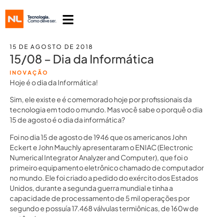
15 DE AGOSTO DE 2018
15/08 – Dia da Informática
INOVAÇÃO
Hoje é o dia da Informática!
Sim, ele existe e é comemorado hoje por profissionais da
tecnologia em todo o mundo. Mas você sabe o porquê o dia
15 de agosto é o dia da informática?
Foi no dia 15 de agosto de 1946 que os americanos John
Eckert e John Mauchly apresentaram o ENIAC (Electronic
Numerical Integrator Analyzer and Computer), que foi o
primeiro equipamento eletrônico chamado de computador
no mundo. Ele foi criado a pedido do exército dos Estados
Unidos, durante a segunda guerra mundial e tinha a
capacidade de processamento de 5 mil operações por
segundo e possuía 17.468 válvulas termiônicas, de 160w de