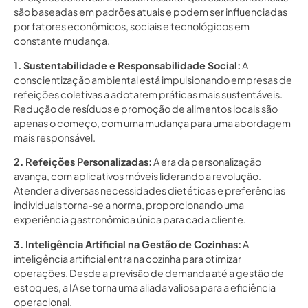
são baseadas em padrões atuais e podem ser influenciadas
por fatores econômicos, sociais e tecnológicos em
constante mudança.
1. Sustentabilidade e Responsabilidade Social:
A
conscientização ambiental está impulsionando empresas de
refeições coletivas a adotarem práticas mais sustentáveis.
Redução de resíduos e promoção de alimentos locais são
apenas o começo, com uma mudança para uma abordagem
mais responsável.
2. Refeições Personalizadas:
A era da personalização
avança, com aplicativos móveis liderando a revolução.
Atender a diversas necessidades dietéticas e preferências
individuais torna-se a norma, proporcionando uma
experiência gastronômica única para cada cliente.
3. Inteligência Artificial na Gestão de Cozinhas:
A
inteligência artificial entra na cozinha para otimizar
operações. Desde a previsão de demanda até a gestão de
estoques, a IA se torna uma aliada valiosa para a eficiência
operacional.