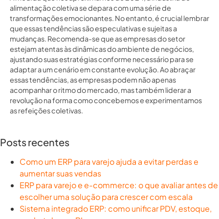
alimentação coletiva se depara com uma série de
transformações emocionantes. No entanto, é crucial lembrar
que essas tendências são especulativas e sujeitas a
mudanças. Recomenda-se que as empresas do setor
estejam atentas às dinâmicas do ambiente de negócios,
ajustando suas estratégias conforme necessário para se
adaptar a um cenário em constante evolução. Ao abraçar
essas tendências, as empresas podem não apenas
acompanhar o ritmo do mercado, mas também liderar a
revolução na forma como concebemos e experimentamos
as refeições coletivas.
Posts recentes
Como um ERP para varejo ajuda a evitar perdas e
aumentar suas vendas
ERP para varejo e e-commerce: o que avaliar antes de
escolher uma solução para crescer com escala
Sistema integrado ERP: como unificar PDV, estoque,