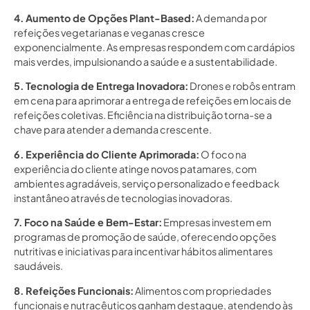
4. Aumento de Opções Plant-Based:
A demanda por
refeições vegetarianas e veganas cresce
exponencialmente. As empresas respondem com cardápios
mais verdes, impulsionando a saúde e a sustentabilidade.
5. Tecnologia de Entrega Inovadora:
Drones e robôs entram
em cena para aprimorar a entrega de refeições em locais de
refeições coletivas. Eficiência na distribuição torna-se a
chave para atender a demanda crescente.
6. Experiência do Cliente Aprimorada:
O foco na
experiência do cliente atinge novos patamares, com
ambientes agradáveis, serviço personalizado e feedback
instantâneo através de tecnologias inovadoras.
7. Foco na Saúde e Bem-Estar:
Empresas investem em
programas de promoção de saúde, oferecendo opções
nutritivas e iniciativas para incentivar hábitos alimentares
saudáveis.
8. Refeições Funcionais:
Alimentos com propriedades
funcionais e nutracêuticos ganham destaque, atendendo às