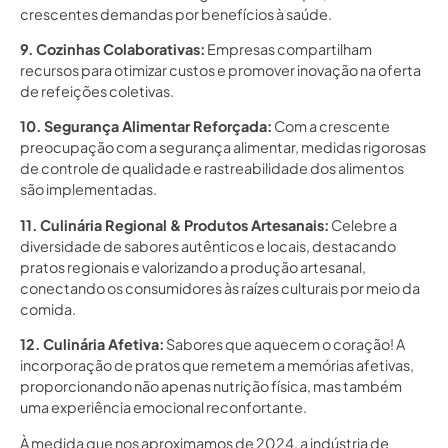
crescentes demandas por benefícios à saúde.
9. Cozinhas Colaborativas:
Empresas compartilham
recursos para otimizar custos e promover inovação na oferta
de refeições coletivas.
10. Segurança Alimentar Reforçada:
Com a crescente
preocupação com a segurança alimentar, medidas rigorosas
de controle de qualidade e rastreabilidade dos alimentos
são implementadas.
11. Culinária Regional & Produtos Artesanais:
Celebre a
diversidade de sabores autênticos e locais, destacando
pratos regionais e valorizando a produção artesanal,
conectando os consumidores às raízes culturais por meio da
comida.
12. Culinária Afetiva:
Sabores que aquecem o coração! A
incorporação de pratos que remetem a memórias afetivas,
proporcionando não apenas nutrição física, mas também
uma experiência emocional reconfortante.
À medida que nos aproximamos de 2024, a indústria de