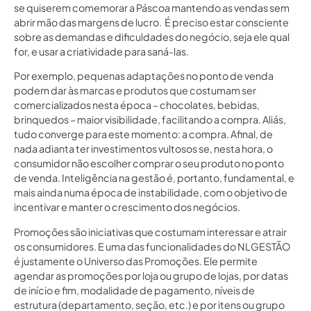
se quiserem comemorar a Páscoa mantendo as vendas sem
abrir mão das margens de lucro. É preciso estar consciente
sobre as demandas e dificuldades do negócio, seja ele qual
for, e usar a criatividade para saná-las.
Por exemplo, pequenas adaptações no ponto de venda
podem dar às marcas e produtos que costumam ser
comercializados nesta época – chocolates, bebidas,
brinquedos – maior visibilidade, facilitando a compra. Aliás,
tudo converge para este momento: a compra. Afinal, de
nada adianta ter investimentos vultosos se, nesta hora, o
consumidor não escolher comprar o seu produto no ponto
de venda. Inteligência na gestão é, portanto, fundamental, e
mais ainda numa época de instabilidade, com o objetivo de
incentivar e manter o crescimento dos negócios.
Promoções são iniciativas que costumam interessar e atrair
os consumidores. E uma das funcionalidades do NLGESTÃO
é justamente o Universo das Promoções. Ele permite
agendar as promoções por loja ou grupo de lojas, por datas
de início e fim, modalidade de pagamento, níveis de
estrutura (departamento, seção, etc.) e por itens ou grupo