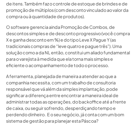
de itens. Também faz o controle de estoque de brindes e de
promoção de múltiplos (com desconto vinculado ao valor da
compra ou à quantidade de produtos).
O software gerencia ainda Promoção de Combos, de
descontos simples e de desconto progressivo (você compra
X e ganha desconto em %) e do tipo Leve X Pague Y (as
tradicionais compras de “leve quatro e pague três”). Uma
solução como a da NL então, constitui um aliado fundamental
para o varejista à medida que ela torna mais simples e
eficiente o acompanhamento de todo o processo.
A ferramenta, planejada de maneira a atender ao que a
companhia necessita, com um trabalho de consultoria
responsável que vá além da simples implantação, pode
significar a diferença entre encontrar a maneira ideal de
administrar todas as operações, do backoffice até a frente
de caixa, ou seguir sofrendo, desperdiçando tempo e
perdendo dinheiro. E o seu negócio, já conta com um bom
sistema de gestão para planejar esta Páscoa?