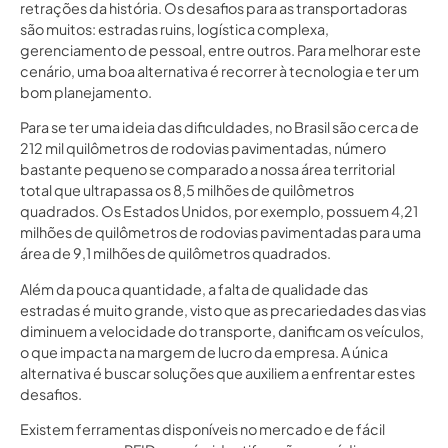
retrações da história. Os desafios para as transportadoras
são muitos: estradas ruins, logística complexa,
gerenciamento de pessoal, entre outros. Para melhorar este
cenário, uma boa alternativa é recorrer à tecnologia e ter um
bom planejamento.
Para se ter uma ideia das dificuldades, no Brasil são cerca de
212 mil quilômetros de rodovias pavimentadas, número
bastante pequeno se comparado a nossa área territorial
total que ultrapassa os 8,5 milhões de quilômetros
quadrados. Os Estados Unidos, por exemplo, possuem 4,21
milhões de quilômetros de rodovias pavimentadas para uma
área de 9,1 milhões de quilômetros quadrados.
Além da pouca quantidade, a falta de qualidade das
estradas é muito grande, visto que as precariedades das vias
diminuem a velocidade do transporte, danificam os veículos,
o que impacta na margem de lucro da empresa. A única
alternativa é buscar soluções que auxiliem a enfrentar estes
desafios.
Existem ferramentas disponíveis no mercado e de fácil