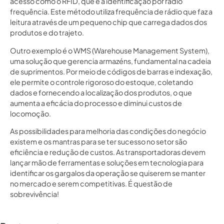
acesso como o RFID, que é a identificação por rádio
frequência. Este método utiliza frequência de rádio que faz a
leitura através de um pequeno chip que carrega dados dos
produtos e do trajeto.
Outro exemplo é o WMS (Warehouse Management System),
uma solução que gerencia armazéns, fundamental na cadeia
de suprimentos. Por meio de códigos de barras e indexação,
ele permite o controle rigoroso do estoque, coletando
dados e fornecendo a localização dos produtos, o que
aumenta a eficácia do processo e diminui custos de
locomoção.
As possibilidades para melhoria das condições do negócio
existem e os mantras para se ter sucesso no setor são
eficiência e redução de custos. As transportadoras devem
lançar mão de ferramentas e soluções em tecnologia para
identificar os gargalos da operação se quiserem se manter
no mercado e serem competitivas. É questão de
sobrevivência!