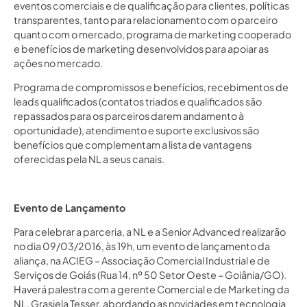
eventos comerciais e de qualificação para clientes, políticas
transparentes, tanto para relacionamento com o parceiro
quanto com o mercado, programa de marketing cooperado
e benefícios de marketing desenvolvidos para apoiar as
ações no mercado.
Programa de compromissos e benefícios, recebimentos de
leads qualificados (contatos triados e qualificados são
repassados para os parceiros darem andamento à
oportunidade), atendimento e suporte exclusivos são
benefícios que complementam a lista de vantagens
oferecidas pela NL a seus canais.
Evento de Lançamento
Para celebrar a parceria, a NL e a Senior Advanced realizarão
no dia 09/03/2016, às 19h, um evento de lançamento da
aliança, na ACIEG – Associação Comercial Industrial e de
Serviços de Goiás (Rua 14, nº 50 Setor Oeste – Goiânia/GO).
Haverá palestra com a gerente Comercial e de Marketing da
NL, Grasiela Tesser, abordando as novidades em tecnologia