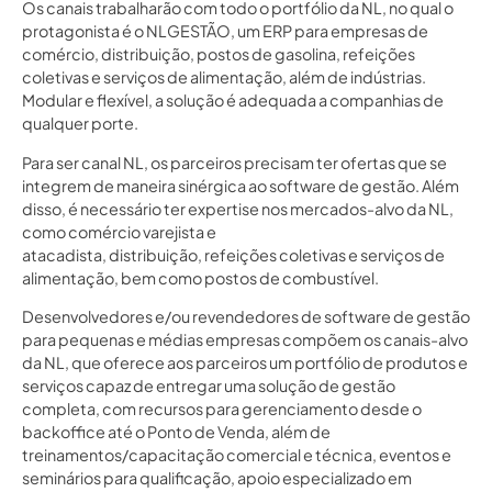
Os canais trabalharão com todo o portfólio da NL, no qual o
protagonista é o NLGESTÃO, um ERP para empresas de
comércio, distribuição, postos de gasolina, refeições
coletivas e serviços de alimentação, além de indústrias.
Modular e flexível, a solução é adequada a companhias de
qualquer porte.
Para ser canal NL, os parceiros precisam ter ofertas que se
integrem de maneira sinérgica ao software de gestão. Além
disso, é necessário ter expertise nos mercados-alvo da NL,
como comércio varejista e
atacadista, distribuição, refeições coletivas e serviços de
alimentação, bem como postos de combustível.
Desenvolvedores e/ou revendedores de software de gestão
para pequenas e médias empresas compõem os canais-alvo
da NL, que oferece aos parceiros um portfólio de produtos e
serviços capaz de entregar uma solução de gestão
completa, com recursos para gerenciamento desde o
backoffice até o Ponto de Venda, além de
treinamentos/capacitação comercial e técnica, eventos e
seminários para qualificação, apoio especializado em