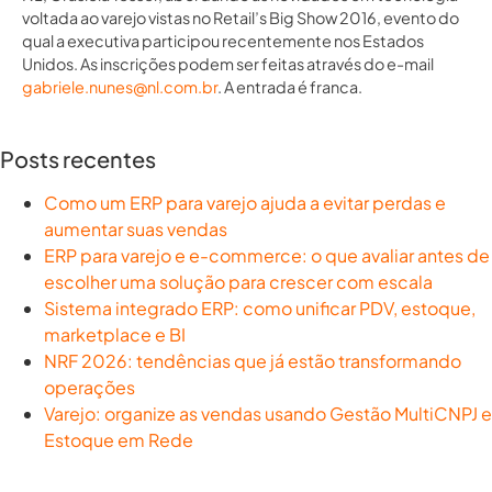
voltada ao varejo vistas no Retail’s Big Show 2016, evento do
qual a executiva participou recentemente nos Estados
Unidos. As inscrições podem ser feitas através do e-mail
gabriele.nunes@nl.com.br
. A entrada é franca.
Posts recentes
Como um ERP para varejo ajuda a evitar perdas e
aumentar suas vendas
ERP para varejo e e-commerce: o que avaliar antes de
escolher uma solução para crescer com escala
Sistema integrado ERP: como unificar PDV, estoque,
marketplace e BI
NRF 2026: tendências que já estão transformando
operações
Varejo: organize as vendas usando Gestão MultiCNPJ e
Estoque em Rede