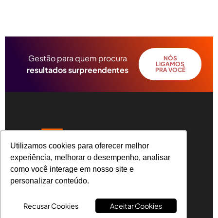
Gestão para quem procura
NÓS
LIGAMOS
resultados surpreendentes
PRA VOCÊ
Utilizamos cookies para oferecer melhor
Utilizamos cookies para oferecer melhor
experiência, melhorar o desempenho, analisar
experiência, melhorar o desempenho, analisar
como você interage em nosso site e
como você interage em nosso site e
R. Angelo Michelin, 31 – Universitário, Caxias
do Sul – RS, CEP 95041-050
personalizar conteúdo.
personalizar conteúdo.
Recusar Cookies
Recusar Cookies
Aceitar Cookies
Aceitar Cookies