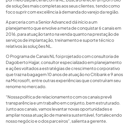
de soluções mais completas aos seus clientes, tendo como
foco suprir com excelência à demanda do varejo da região.
A parceria com a Senior Advanced dá início a um
planejamento que envolve a meta de conquistar 6 canais em
2016, para atuação tanto na venda quanto na prestação de
serviços de implantação, treinamento e suporte técnico
relativos às soluções NL.
O Programa de Canais NL foi projetado com consultoria de
Dagoberto Hajjar, consultor especializado em planejamento
e ações voltados a estratégias de crescimento corporativo
que traz na bagagem 10 anos de atuação no Citibank e 9 anos
na Microsoft, entre outras experiências que construíram seu
renome no mercado.
“Nossa política de relacionamento com os canais prevê
transparência e um trabalho em conjunto, bem estruturado.
Junto aos canais, vamos levantar novas oportunidades e
ampliar nossa atuação de maneira sustentável, fortalecendo
nosso negócio e o dos parceiros”, salienta a gerente.