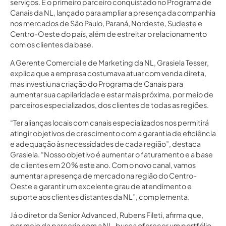
serviços. É o primeiro parceiro conquistado no Programa de
Canais da NL, lançado para ampliar a presença da companhia
nos mercados de São Paulo, Paraná, Nordeste, Sudeste e
Centro-Oeste do país, além de estreitar o relacionamento
com os clientes da base.
A Gerente Comercial e de Marketing da NL, Grasiela Tesser,
explica que a empresa costumava atuar com venda direta,
mas investiu na criação do Programa de Canais para
aumentar sua capilaridade e estar mais próxima, por meio de
parceiros especializados, dos clientes de todas as regiões.
“Ter alianças locais com canais especializados nos permitirá
atingir objetivos de crescimento com a garantia de eficiência
e adequação às necessidades de cada região”, destaca
Grasiela. “Nosso objetivo é aumentar o faturamento e a base
de clientes em 20% este ano. Com o novo canal, vamos
aumentar a presença de mercado na região do Centro-
Oeste e garantir um excelente grau de atendimento e
suporte aos clientes distantes da NL”, complementa.
Já o diretor da Senior Advanced, Rubens Fileti, afirma que,
por meio da parceria com a NL, busca oferecer um portfólio