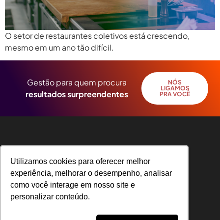
O setor de restaurantes coletivos está crescendo,
mesmo em um ano tão difícil.
Gestão para quem procura
NÓS
LIGAMOS
resultados surpreendentes
PRA VOCÊ
Utilizamos cookies para oferecer melhor
Utilizamos cookies para oferecer melhor
experiência, melhorar o desempenho, analisar
experiência, melhorar o desempenho, analisar
como você interage em nosso site e
como você interage em nosso site e
R. Angelo Michelin, 31 – Universitário, Caxias
personalizar conteúdo.
personalizar conteúdo.
do Sul – RS, CEP 95041-050