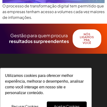
O processo de transformação digital tem permitido que
as empresas tenham acesso a volumes cada vez maiores
de informações.
Gestão para quem procura
NÓS
LIGAMOS
resultados surpreendentes
PRA
VOCÊ
Utilizamos cookies para oferecer melhor
Utilizamos cookies para oferecer melhor
experiência, melhorar o desempenho, analisar
experiência, melhorar o desempenho, analisar
como você interage em nosso site e
como você interage em nosso site e
R. Angelo Michelin, 31 – Universitário, Caxias
personalizar conteúdo.
personalizar conteúdo.
do Sul – RS, CEP 95041-050
Recusar Cookies
Recusar Cookies
Aceitar Cookies
Aceitar Cookies