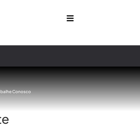
abalhe Conosco
te
ntender e implementar esta transformaç