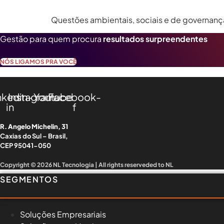
Questões ambientais, sociais e de governanç
Gestão para quem procura
resultados surpreendentes
NÓS LIGAMOS PRA VOCÊ
nkedin-
Instagram
Youtube
Facebook-
in
f
R. Angelo Michelin, 31
Caxias do Sul – Brasil,
CEP 95041-050
Copyright © 2026 NL Tecnologia | All rights reserveded to NL
SEGMENTOS
Soluções Empresariais