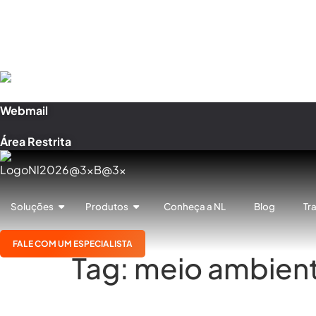
NL Tecnologia
Webmail
Área Restrita
Soluções
Produtos
Conheça a NL
Blog
Tr
FALE COM UM ESPECIALISTA
Tag:
meio ambien
ESG no Varejo: 6 dicas para e