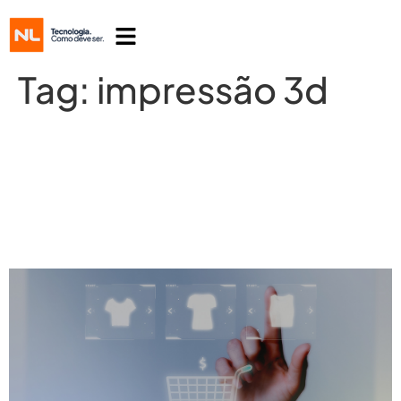
Tag:
impressão 3d
Varejo do futuro: Saiba quais são as
práticas que devem surgir nos
próximos anos