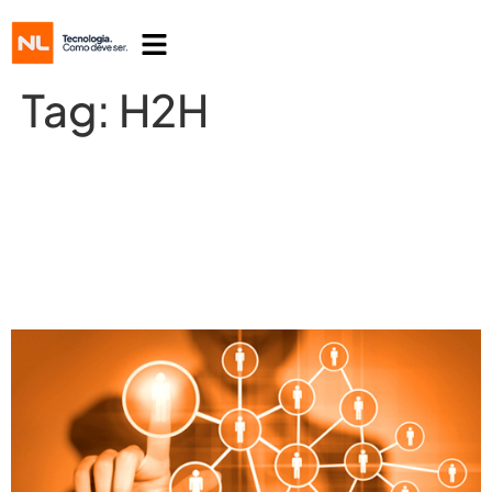
Tag:
H2H
Human to Human (H2H): tecnologia e
gestão são aliados para aderir ao
conceito