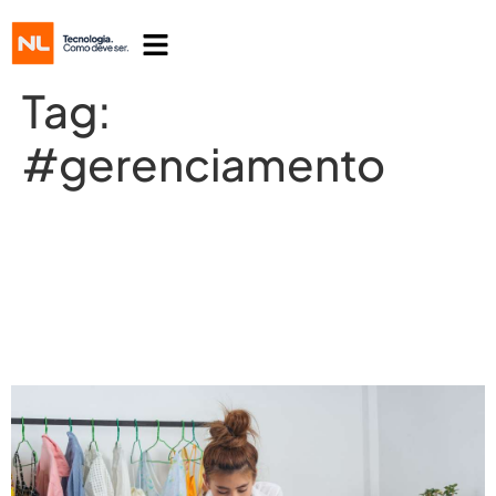
Tag:
#gerenciamento
Gerenciamento de logística no varejo
– 9 dicas para sua empresa ficar de
olho