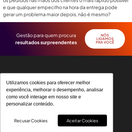
os pedidos nas mãos dos clientes o mais rápido possível
e que qualquer empecilho na hora da entrega pode
gerar um problema maior depois, não é mesmo?
Gestão para quem procura
NÓS
LIGAMOS
resultados surpreendentes
PRA VOCÊ
Utilizamos cookies para oferecer melhor
Utilizamos cookies para oferecer melhor
experiência, melhorar o desempenho, analisar
experiência, melhorar o desempenho, analisar
como você interage em nosso site e
como você interage em nosso site e
R. Angelo Michelin, 31 – Universitário, Caxias
personalizar conteúdo.
personalizar conteúdo.
do Sul – RS, CEP 95041-050
Recusar Cookies
Recusar Cookies
Aceitar Cookies
Aceitar Cookies