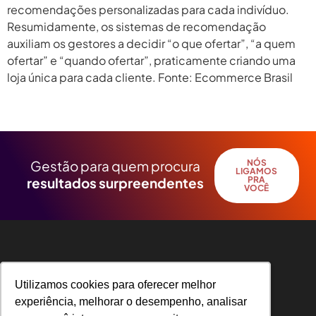
recomendações personalizadas para cada indivíduo.
Resumidamente, os sistemas de recomendação
auxiliam os gestores a decidir “o que ofertar”, “a quem
ofertar” e “quando ofertar”, praticamente criando uma
loja única para cada cliente. Fonte: Ecommerce Brasil
Próximo
→
Gestão para quem procura
NÓS
LIGAMOS
resultados surpreendentes
PRA
VOCÊ
Utilizamos cookies para oferecer melhor
Utilizamos cookies para oferecer melhor
experiência, melhorar o desempenho, analisar
experiência, melhorar o desempenho, analisar