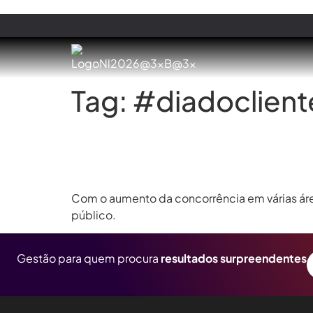
Tag:
#diadoclient
Dia do Cliente – Dicas para enc
Com o aumento da concorrência em várias área
público.
Gestão para quem procura
resultados surpreendentes