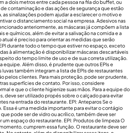
um a dois metros entre cada pessoa na fila do buffet, ou
as de contaminação e das ações de segurança que estão
 as sinalizações podem ajudar a esclarecer o motivo e
centivar o distanciamento social na empresa. Adesivos nas
encionado anteriormente, as máscaras já compõem a lista
s e químicos, além de evitar a salivação na comida e a
atual é preciso para orientar as medidas que serão
 EPI durante todo o tempo que estiver no espaço, exceto
odas à alimentação é disponibilizar máscaras descartáveis
speito do tempo limite de uso e de sua correta utilização.
 equipe. Além disso, é prudente que outros EPIs e
As luvas também integram a lista de EPIs de restaurantes
ão pelos clientes. Para mais proteção, pode ser prudente,
as superfícies de contato. Por isso, considere
rmal e que o cliente higienize suas mãos. Para a equipe do
, deve ser utilizado propés sobre o calçado para evitar
ntes na entrada do restaurante. EPI: Anteparos Se o
o. Essa é uma medida importante para evitar o contágio
 que pode ser de vidro ou acrílico, também deve ser
r um espaço do restaurante. EPI: Produtos de limpeza O
no momento, cumprem essa função. O restaurante deve ser
. No entanto, além de disponibilizar esses itens, o