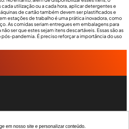
 cada utilização ou a cada hora, aplicar detergentes e
 máquinas de cartão também devem ser plastificados e
 em estações de trabalho é uma prática inovadora, como
lmoço. As comidas seriam entregues em embalagens para
 não ser que estes sejam itens descartáveis. Essas são as
 pós-pandemia. É preciso reforçar a importância do uso
ge em nosso site e personalizar conteúdo.
ge em nosso site e personalizar conteúdo.