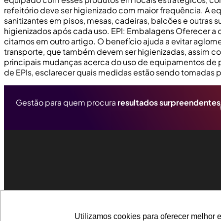
refeitório deve ser higienizado com maior frequência. A e
sanitizantes em pisos, mesas, cadeiras, balcões e outras
higienizados após cada uso. EPI: Embalagens Oferecer a o
citamos em outro artigo. O benefício ajuda a evitar aglo
transporte, que também devem ser higienizadas, assim como 
principais mudanças acerca do uso de equipamentos de pr
de EPIs, esclarecer quais medidas estão sendo tomadas pa
Gestão para quem procura
resultados surpreendentes
Utilizamos cookies para oferecer melhor 
Utilizamos cookies para oferecer melhor 