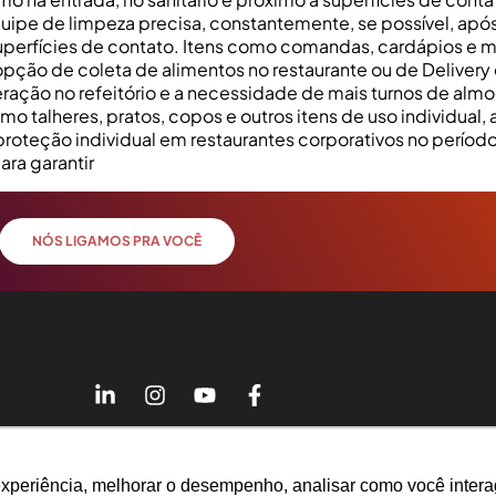
quipe de limpeza precisa, constantemente, se possível, após
 superfícies de contato. Itens como comandas, cardápios e
pção de coleta de alimentos no restaurante ou de Delivery
meração no refeitório e a necessidade de mais turnos de a
talheres, pratos, copos e outros itens de uso individual, a
oteção individual em restaurantes corporativos no período
ra garantir
NÓS LIGAMOS PRA VOCÊ
R. Angelo Michelin, 31
Caxias do Sul – Brasil,
CEP 95041-050
experiência, melhorar o desempenho, analisar como você intera
experiência, melhorar o desempenho, analisar como você intera