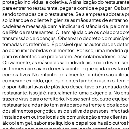
proteção individual e coletiva. A sinalização do restaurant
para entrar no restaurante, pegar a comida e pagar. Os 
sendo tomadas pelo restaurante. Se a empresa adotar a pr
solicitar que o cliente higienize as mãos antes de entrar 
cadeiras e mesas ajudam a indicar a distância de, pelo 
de EPIs de restaurantes. O item ajuda que os colaboradore
transmissão de doenças. Observar o decreto do município
tomadas no refeitório. É possível que as autoridades dete
ao consumir bebidas e alimentos. Por isso, uma medida que
para os clientes que precisarem. Aos colaboradores, essa d
Obviamente, as máscaras são individuais e não devem ser 
uniformes não saiam do restaurante, o que ajuda a evitar o
corporativos. No entanto, geralmente, também são utilizad
ou mesmo exigido, que os clientes também usem o item para
disponibilizar luvas de plástico descartáveis na entrada 
restaurante, isso já é, naturalmente, uma exigência. No en
trazer o vírus para o refeitório. Nesse sentido, outro equi
restaurante ainda não tem anteparos na frente e dos lado
dos alimentos por gotículas de saliva de pessoas infectad
instalada em outros locais de comunicação entre clientes
álcool em gel, sabonete líquido e papel toalha são outr
equipado com esses produtos em locais estratégicos, como 