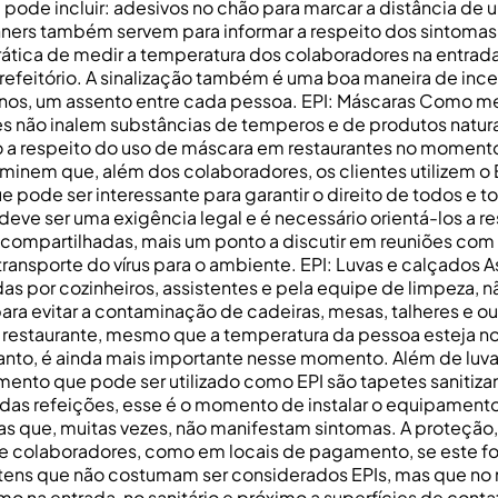
e pode incluir: adesivos no chão para marcar a distância de 
banners também servem para informar a respeito dos sintom
ática de medir a temperatura dos colaboradores na entrada,
no refeitório. A sinalização também é uma boa maneira de in
menos, um assento entre cada pessoa. EPI: Máscaras Como m
s não inalem substâncias de temperos e de produtos naturai
 a respeito do uso de máscara em restaurantes no momento 
rminem que, além dos colaboradores, os clientes utilizem o
 pode ser interessante para garantir o direito de todos e t
eve ser uma exigência legal e é necessário orientá-los a re
compartilhadas, mais um ponto a discutir em reuniões com a
 transporte do vírus para o ambiente. EPI: Luvas e calçados 
as por cozinheiros, assistentes e pela equipe de limpeza, n
 evitar a contaminação de cadeiras, mesas, talheres e outr
do restaurante, mesmo que a temperatura da pessoa esteja no
tanto, é ainda mais importante nesse momento. Além de luvas
pamento que pode ser utilizado como EPI são tapetes sanitiza
s das refeições, esse é o momento de instalar o equipament
as que, muitas vezes, não manifestam sintomas. A proteção,
 e colaboradores, como em locais de pagamento, se este fo
os itens que não costumam ser considerados EPIs, mas que 
na entrada, no sanitário e próximo a superfícies de contato